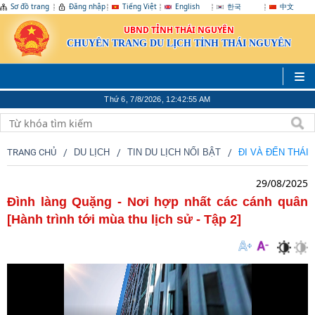
Sơ đồ trang
Đăng nhập
Tiếng Việt
English
한국
中文
UBND TỈNH THÁI NGUYÊN
CHUYÊN TRANG DU LỊCH TỈNH THÁI NGUYÊN
Thứ 6, 7/8/2026, 12:42:56 AM
TRANG CHỦ
DU LỊCH
TIN DU LỊCH NỔI BẬT
ĐI VÀ ĐẾN THÁI
29/08/2025
Đình làng Quặng - Nơi hợp nhất các cánh quân
[Hành trình tới mùa thu lịch sử - Tập 2]
Nhiều hoạt động hấp dẫn khách du lịch tại Lễ hội mùa Thu Sa Pa
2024
(17/08/2024)