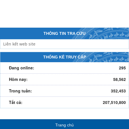
THÔNG TIN TRA CỨU
THỐNG KÊ TRUY CẬP
Đang online:
295
Hôm nay:
58,562
Trong tuần:
352,453
Tất cả:
207,510,800
Điểm đến
(15/07/2024)
Trang chủ