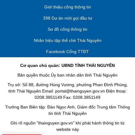
Giới thiệu cổng thông tin
398 Dự án mời gọi đầu tư
Sơ đồ cổng thông tin
Nhãn hiệu tập thể chè Thái Nguyên
Facebook Cổng TTĐT
Cơ quan chủ quản: UBND TỈNH THÁI NGUYÊN
Bản quyền thuộc Ủy ban nhân dân tỉnh Thái Nguyên
Ẩm thực Việt Nam trên những lá bài
(08/09/2024)
Trụ sở: Số 88, đường Hùng Vương, phường Phan Đình Phùng,
tỉnh Thái Nguyên Email: portal@thainguyen.gov.vn Điện thoại:
0208.3851149 Fax: 0208.3851149
Trưởng Ban Biên tập: Đào Ngọc Anh, Giám đốc Trung tâm Thông
tin tỉnh Thái Nguyên
Ghi rõ nguồn "thainguyen.gov.vn" khi phát hành thông tin từ
website này