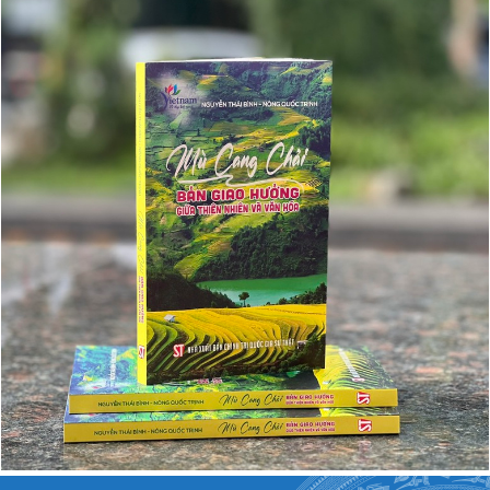
'Cẩm nang du lịch': Mù Cang Chải-Bản giao hưởng giữa thiên nhiên
và văn hóa
(25/08/2024)