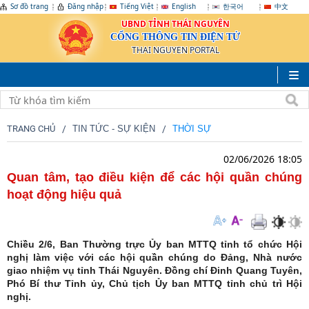
Sơ đồ trang
Đăng nhập
Tiếng Việt
English
한국어
中文
UBND TỈNH THÁI NGUYÊN
CỔNG THÔNG TIN ĐIỆN TỬ
THAI NGUYEN PORTAL
TRANG CHỦ
TIN TỨC - SỰ KIỆN
THỜI SỰ
02/06/2026 18:05
Quan tâm, tạo điều kiện để các hội quần chúng
hoạt động hiệu quả
Chiều 2/6, Ban Thường trực Ủy ban MTTQ tỉnh tổ chức Hội
nghị làm việc với các hội quần chúng do Đảng, Nhà nước
giao nhiệm vụ tỉnh Thái Nguyên. Đồng chí Đinh Quang Tuyên,
Phó Bí thư Tỉnh ủy, Chủ tịch Ủy ban MTTQ tỉnh chủ trì Hội
nghị.