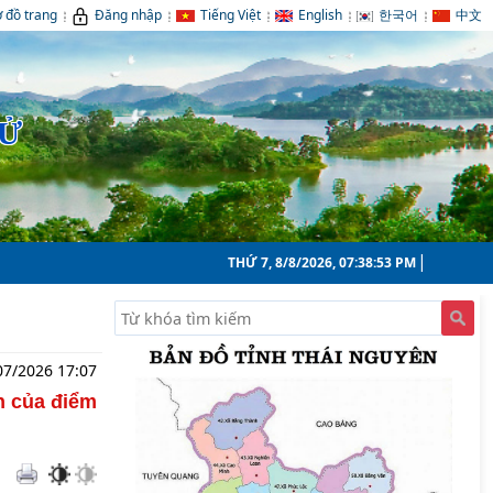
 đồ trang
Đăng nhập
Tiếng Việt
English
한국어
中文
TỬ
THỨ 7, 8/8/2026, 07:38:56 PM
07/2026 17:07
ẽn của điểm