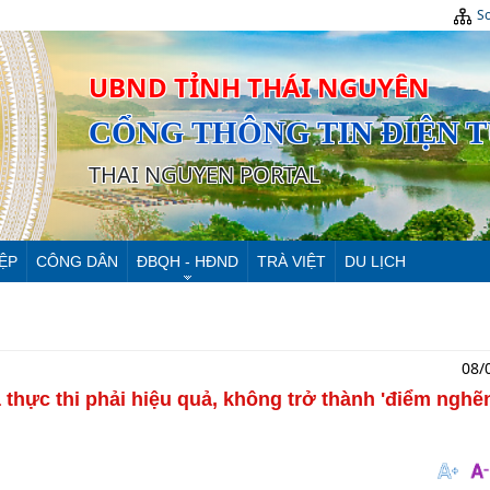
Sơ
UBND TỈNH THÁI NGUYÊN
CỔNG THÔNG TIN ĐIỆN 
THAI NGUYEN PORTAL
ỆP
CÔNG DÂN
ĐBQH - HĐND
TRÀ VIỆT
DU LỊCH
08/
à thực thi phải hiệu quả, không trở thành 'điểm ngh