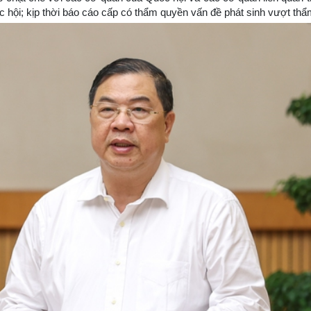
Quốc hội; kịp thời báo cáo cấp có thẩm quyền vấn đề phát sinh vượt th