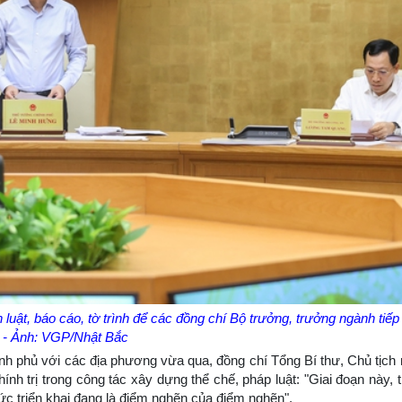
luật, báo cáo, tờ trình để các đồng chí Bộ trưởng, trưởng ngành tiếp
n - Ảnh: VGP/Nhật Bắc
ính phủ với các địa phương vừa qua, đồng chí Tổng Bí thư, Chủ tịc
hính trị trong công tác xây dựng thể chế, pháp luật: "Giai đoạn này,
ức triển khai đang là điểm nghẽn của điểm nghẽn".