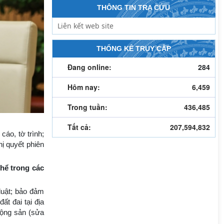
THÔNG TIN TRA CỨU
THỐNG KÊ TRUY CẬP
Đang online:
284
Hôm nay:
6,459
Trong tuần:
436,485
Tất cả:
207,594,832
cáo, tờ trình;
hị quyết phiên
hể trong các
luật; bảo đảm
t đai tại địa
động sản (sửa