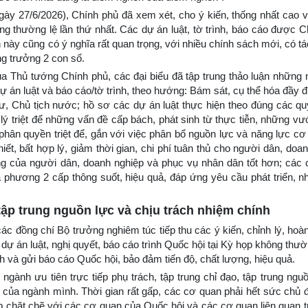
gày 27/6/2026), Chính phủ đã xem xét, cho ý kiến, thống nhất cao v
hông thường lệ lần thứ nhất. Các dự án luật, tờ trình, báo cáo được
n này cũng có ý nghĩa rất quan trọng, với nhiều chính sách mới, có tá
ăng trưởng 2 con số.
của Thủ tướng Chính phủ, các đại biểu đã tập trung thảo luận những 
ự án luật và báo cáo/tờ trình, theo hướng: Bám sát, cụ thể hóa đầy 
hư, Chủ tịch nước; hồ sơ các dự án luật thực hiện theo đúng các qu
ử lý triệt để những vấn đề cấp bách, phát sinh từ thực tiễn, những 
 phân quyền triệt để, gắn với việc phân bổ nguồn lực và năng lực cơ
iết, bất hợp lý, giảm thời gian, chi phí tuân thủ cho người dân, doa
ng của người dân, doanh nghiệp và phục vụ nhân dân tốt hơn; các 
phương 2 cấp thông suốt, hiệu quả, đáp ứng yêu cầu phát triển, nh
 tập trung nguồn lực và chịu trách nhiệm chính
c đồng chí Bộ trưởng nghiêm túc tiếp thu các ý kiến, chỉnh lý, hoà
ác dự án luật, nghị quyết, báo cáo trình Quốc hội tại Kỳ họp không thườ
h và gửi báo cáo Quốc hội, bảo đảm tiến độ, chất lượng, hiệu quả.
gành ưu tiên trực tiếp phụ trách, tập trung chỉ đạo, tập trung nguồ
ế của ngành mình. Thời gian rất gấp, các cơ quan phải hết sức chủ 
 chặt chẽ với các cơ quan của Quốc hội và các cơ quan liên quan tr