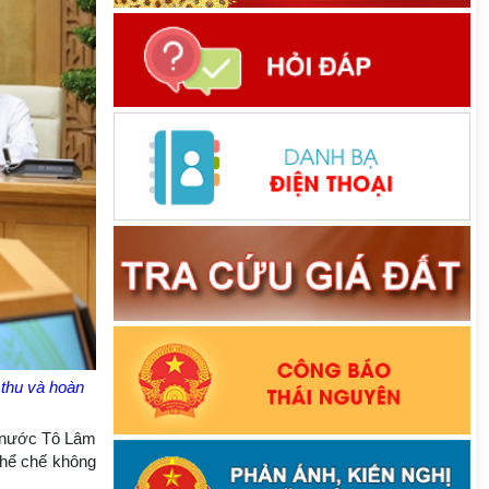
 thu và hoàn
h nước Tô Lâm
 thể chế không