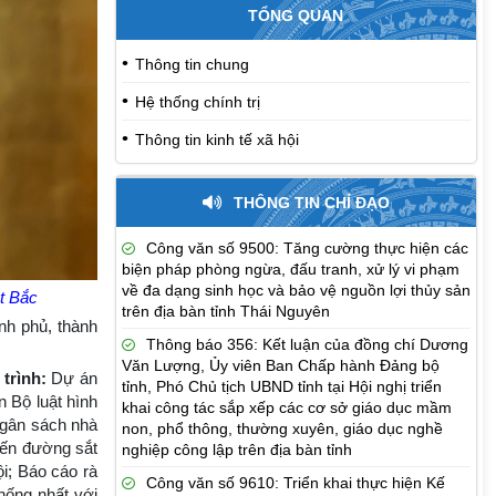
TỔNG QUAN
Thông tin chung
Hệ thống chính trị
Thông tin kinh tế xã hội
THÔNG TIN CHỈ ĐẠO
Công văn số 9500: Tăng cường thực hiện các
biện pháp phòng ngừa, đấu tranh, xử lý vi phạm
về đa dạng sinh học và bảo vệ nguồn lợi thủy sản
t Bắc
trên địa bàn tỉnh Thái Nguyên
nh phủ, thành
Thông báo 356: Kết luận của đồng chí Dương
Văn Lượng, Ủy viên Ban Chấp hành Đảng bộ
trình:
Dự án
tỉnh, Phó Chủ tịch UBND tỉnh tại Hội nghị triển
 Bộ luật hình
khai công tác sắp xếp các cơ sở giáo dục mầm
Ngân sách nhà
non, phổ thông, thường xuyên, giáo dục nghề
yến đường sắt
nghiệp công lập trên địa bàn tỉnh
i; Báo cáo rà
Công văn số 9610: Triển khai thực hiện Kế
thống nhất với