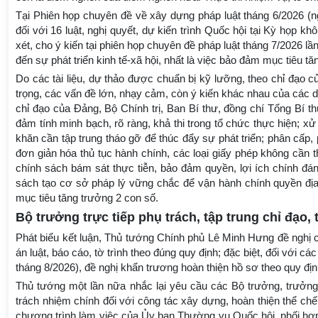
Tại Phiên họp chuyên đề về xây dựng pháp luật tháng 6/2026 (n
đối với 16 luật, nghị quyết, dự kiến trình Quốc hội tại Kỳ họp k
xét, cho ý kiến tại phiên họp chuyên đề pháp luật tháng 7/2026 lầ
đến sự phát triển kinh tế-xã hội, nhất là việc bảo đảm mục tiêu t
Do các tài liệu, dự thảo được chuẩn bị kỹ lưỡng, theo chỉ đạo 
trọng, các vấn đề lớn, nhạy cảm, còn ý kiến khác nhau của các d
chỉ đạo của Đảng, Bộ Chính trị, Ban Bí thư, đồng chí Tổng Bí t
đảm tính minh bạch, rõ ràng, khả thi trong tổ chức thực hiện; x
khăn cần tập trung tháo gỡ để thúc đẩy sự phát triển; phân cấp,
đơn giản hóa thủ tục hành chính, các loại giấy phép không cần th
chính sách bám sát thực tiễn, bảo đảm quyền, lợi ích chính đá
sách tạo cơ sở pháp lý vững chắc để vận hành chính quyền địa 
mục tiêu tăng trưởng 2 con số.
Bộ trưởng trực tiếp phụ trách, tập trung chỉ đạo,
Phát biểu kết luận, Thủ tướng Chính phủ Lê Minh Hưng đề nghị cá
án luật, báo cáo, tờ trình theo đúng quy định; đặc biệt, đối với c
tháng 8/2026), đề nghị khẩn trương hoàn thiện hồ sơ theo quy địn
Thủ tướng một lần nữa nhắc lại yêu cầu các Bộ trưởng, trưởng n
trách nhiệm chính đối với công tác xây dựng, hoàn thiện thể ch
chương trình làm việc của Ủy ban Thường vụ Quốc hội, phối hợp