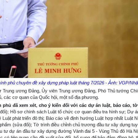
hính phủ chuyên đề xây dựng pháp luật tháng 7/2026 - Ảnh: VGP/Nhậ
thư Trung ương Đảng, Ủy viên Trung ương Đảng, Phó Thủ tướng Chí
ủ, các cơ quan của Quốc hội, một số địa phương.
 phủ đã xem xét, cho ý kiến đối với các dự án luật, báo cáo, tờ 
đổi); Hồ sơ chính sách Luật tổ chức cơ quan điều tra hình sự; Dự án
ề Luật phát triển đô thị; Báo cáo về định hướng Luật hợp nhất Luật 
phẩm (sửa đổi); Tờ trình điều chỉnh chủ trương đầu tư xây dựng tu
đầu tư dự án đầu tư xây dựng đường Vành đai 5 - Vùng Thủ đô Hà Nộ
hác có liên quan cần đề xuất sửa đổi, bổ sung để bảo đảm đồng bộ, 