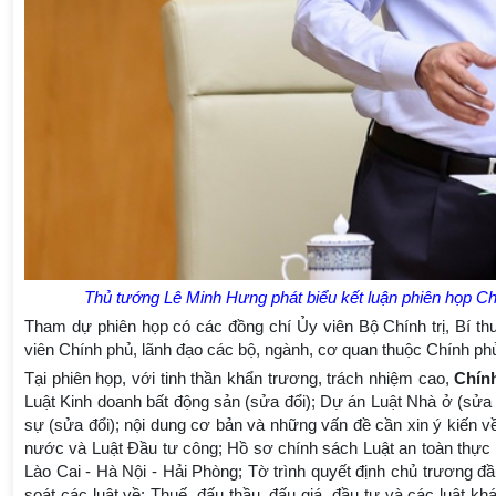
Thủ tướng Lê Minh Hưng phát biểu kết luận phiên họp C
Tham dự phiên họp có các đồng chí Ủy viên Bộ Chính trị, Bí 
viên Chính phủ, lãnh đạo các bộ, ngành, cơ quan thuộc Chính ph
Tại phiên họp, với tinh thần khẩn trương, trách nhiệm cao,
Chính
Luật Kinh doanh bất động sản (sửa đổi); Dự án Luật Nhà ở (sửa 
sự (sửa đổi); nội dung cơ bản và những vấn đề cần xin ý kiến v
nước và Luật Đầu tư công; Hồ sơ chính sách Luật an toàn thực 
Lào Cai - Hà Nội - Hải Phòng; Tờ trình quyết định chủ trương 
soát các luật về: Thuế, đấu thầu, đấu giá, đầu tư và các luật k