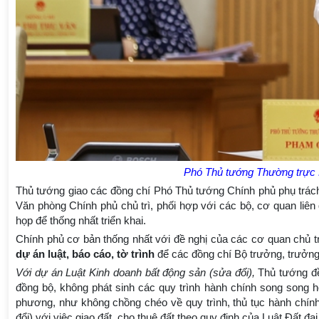
Phó Thủ tướng Thường trực 
Thủ tướng giao các đồng chí Phó Thủ tướng Chính phủ phụ trách ph
Văn phòng Chính phủ chủ trì, phối hợp với các bộ, cơ quan liên 
họp để thống nhất triển khai.
Chính phủ cơ bản thống nhất với đề nghị của các cơ quan chủ t
dự án luật, báo cáo, tờ trình
để các đồng chí Bộ trưởng, trưởng 
Với dự án Luật Kinh doanh bất động sản (sửa đổi),
Thủ tướng đề 
đồng bộ, không phát sinh các quy trình hành chính song song h
phương, như không chồng chéo về quy trình, thủ tục hành chín
đổi) với việc giao đất, cho thuê đất theo quy định của Luật Đất đai