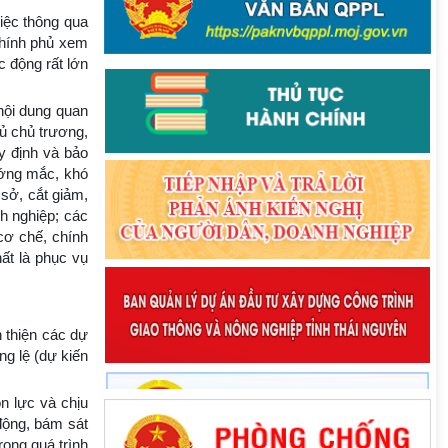
iệc thông qua
 Chính phủ xem
c động rất lớn
nội dung quan
đủ chủ trương,
y định và bảo
vướng mắc, khó
 sở, cắt giảm,
nh nghiệp; các
cơ chế, chính
ất là phục vụ
n thiện các dự
ng lệ (dự kiến
n lực và chịu
động, bám sát
ong quá trình