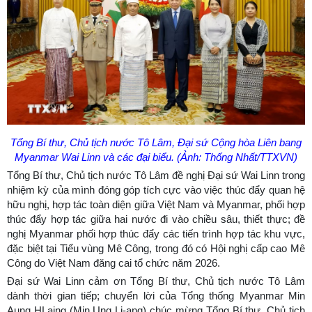
Tổng Bí thư, Chủ tịch nước Tô Lâm, Đại sứ Cộng hòa Liên bang
Myanmar Wai Linn và các đại biểu. (Ảnh: Thống Nhất/TTXVN)
Tổng Bí thư, Chủ tịch nước Tô Lâm đề nghị Đại sứ Wai Linn trong
nhiệm kỳ của mình đóng góp tích cực vào việc thúc đẩy quan hệ
hữu nghị, hợp tác toàn diện giữa Việt Nam và Myanmar, phối hợp
thúc đẩy hợp tác giữa hai nước đi vào chiều sâu, thiết thực; đề
nghị Myanmar phối hợp thúc đẩy các tiến trình hợp tác khu vực,
đặc biệt tại Tiểu vùng Mê Công, trong đó có Hội nghị cấp cao Mê
Công do Việt Nam đăng cai tổ chức năm 2026.
Đại sứ Wai Linn cảm ơn Tổng Bí thư, Chủ tịch nước Tô Lâm
dành thời gian tiếp; chuyển lời của Tổng thống Myanmar Min
Aung HLaing (Min Ung Li-ang) chúc mừng Tổng Bí thư, Chủ tịch