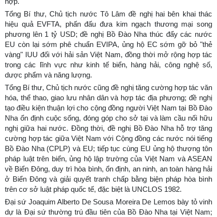
hợp.
Tổng Bí thư, Chủ tịch nước Tô Lâm đề nghị hai bên khai thác
hiệu quả EVFTA, phấn đấu đưa kim ngạch thương mại song
phương lên 1 tỷ USD; đề nghị Bồ Đào Nha thúc đẩy các nước
EU còn lại sớm phê chuẩn EVIPA, ủng hộ EC sớm gỡ bỏ "thẻ
vàng" IUU đối với hải sản Việt Nam, đồng thời mở rộng hợp tác
trong các lĩnh vực như kinh tế biển, hàng hải, công nghệ số,
dược phẩm và năng lượng.
Tổng Bí thư, Chủ tịch nước cũng đề nghị tăng cường hợp tác văn
hóa, thể thao, giao lưu nhân dân và hợp tác địa phương; đề nghị
tạo điều kiện thuận lợi cho cộng đồng người Việt Nam tại Bồ Đào
Nha ổn định cuộc sống, đóng góp cho sở tại và làm cầu nối hữu
nghị giữa hai nước. Đồng thời, đề nghị Bồ Đào Nha hỗ trợ tăng
cường hợp tác giữa Việt Nam với Cộng đồng các nước nói tiếng
Bồ Đào Nha (CPLP) và EU; tiếp tục cùng EU ủng hộ thượng tôn
pháp luật trên biển, ủng hộ lập trường của Việt Nam và ASEAN
về Biển Đông, duy trì hòa bình, ổn định, an ninh, an toàn hàng hải
ở Biển Đông và giải quyết tranh chấp bằng biện pháp hòa bình
trên cơ sở luật pháp quốc tế, đặc biệt là UNCLOS 1982.
Đại sứ Joaquim Alberto De Sousa Moreira De Lemos bày tỏ vinh
dự là Đại sứ thường trú đầu tiên của Bồ Đào Nha tại Việt Nam;