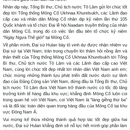
Nhân dịp này, Tổng Bí thư, Chủ tịch nước Tô Lâm gửi lời chúc tốt
đẹp tới Tổng thống Mông Cổ Ukhnaa Khurelsukh, các Lãnh đạo
cấp cao và nhân dân Mông Cổ nhân dịp kỷ niệm lần thứ 105
Quốc khánh và tổ chức Đại lễ hội Naadam truyền thống của nhân
dân Mông Cổ, trong đó có việc lần đầu tiên tổ chức kỷ niệm
“Ngày Ngựa Thế giới” tại Mông Cổ.
Về phần mình, Đại sứ Hulan bày tỏ vinh dự được nhận nhiệm vụ
Đại sứ tại Việt Nam; trân trọng chuyển lời thăm hỏi nồng ấm và
thân thiết của Tổng thống Mông Cổ Ukhnaa Khurelsukh tới Tổng
Bí thư, Chủ tịch nước Tô Lâm và các Lãnh đạo cấp cao Việt
Nam, cùng lời chúc tốt đẹp nhất tới nhân dân Việt Nam anh em;
chúc mừng những thành tựu phát triển đất nước dưới sự lãnh
đạo của Đảng Cộng sản Việt Nam, đứng đầu là Tổng Bí thư, Chủ
tịch nước Tô Lâm đưa Việt Nam trở thành nước có tốc độ tăng
trưởng kinh tế hàng đầu khu vực; khẳng định Mông Cổ luôn coi
trọng quan hệ với Việt Nam, coi Việt Nam là “láng giềng thứ ba”
và là đối tác toàn diện quan trọng hàng đầu của Mông Cổ tại khu
vực Đông Nam Á.
Vui mừng kế thừa những thành quả hợp tác tốt đẹp giữa hai
nước, Đại sứ Hulan khẳng định sẽ nỗ lực hết mình góp phần làm