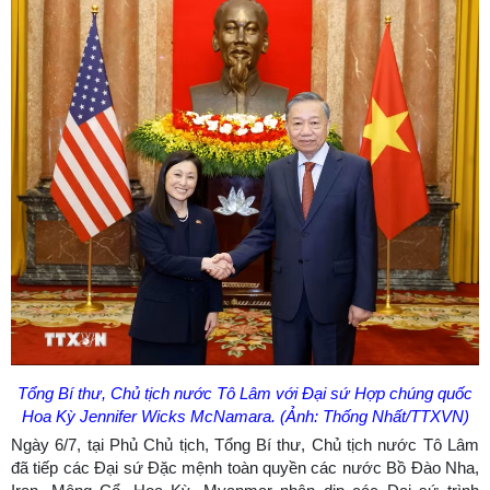
Tổng Bí thư, Chủ tịch nước Tô Lâm với Đại sứ Hợp chúng quốc
Hoa Kỳ Jennifer Wicks McNamara. (Ảnh: Thống Nhất/TTXVN)
Ngày 6/7, tại Phủ Chủ tịch, Tổng Bí thư, Chủ tịch nước Tô Lâm
đã tiếp các Đại sứ Đặc mệnh toàn quyền các nước Bồ Đào Nha,