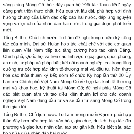
sàng cùng Mông Cổ thúc đẩy quan hệ “Đối tác Toàn diện” ngày
càng phát triển thực chất, hiệu quả và lâu dài, phù hợp với định
hướng chung của Lãnh đạo cấp cao hai nước, đáp ứng nguyện
vọng và lợi ích của nhân dân hai nước trong giai đoạn phát triển
mới.
Tổng Bí thư, Chủ tịch nước Tô Lâm đề nghị trong nhiệm kỳ công
tác của mình, Đại sứ Hulan hợp tác chặt chẽ với các cơ quan
liên quan Việt Nam tiếp tục tăng cường hợp tác kênh Đảng,
Chính phủ, Quốc hội và trên các lĩnh vực ngoại giao, quốc phòng,
an ninh, tư pháp và pháp luật; kết nối doanh nghiệp, coi trọng tăng
cường trụ cột hợp tác kinh tế-thương mại và đầu tư, hiện thực
hóa các thỏa thuận ký kết; sớm tổ chức Kỳ họp lần thứ 20 Ủy
ban liên Chính phủ Việt Nam-Mông Cổ về hợp tác kinh tế-thương
mại và khoa học, kỹ thuật tại Mông Cổ; đề nghị phía Mông Cổ
đặc biệt quan tâm và tạo điều kiện thuận lợi cho các doanh
nghiệp Việt Nam đang đầu tư và sẽ đầu tư sang Mông Cổ trong
thời gian tới.
Tổng Bí thư, Chủ tịch nước Tô Lâm mong muốn Đại sứ phối hợp
thúc đẩy hơn nữa hợp tác văn hóa, giáo dục, du lịch, hợp tác địa
phương và giao lưu nhân dân, tạo sự gắn kết, hiểu biết sâu sắc
hơn nữa giữa nhân dân hai nước.