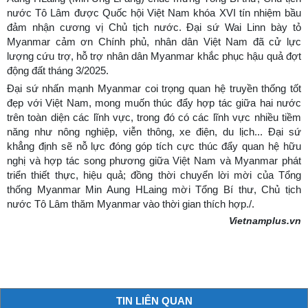
nước Tô Lâm được Quốc hội Việt Nam khóa XVI tín nhiệm bầu
đảm nhận cương vị Chủ tịch nước. Đại sứ Wai Linn bày tỏ
Myanmar cảm ơn Chính phủ, nhân dân Việt Nam đã cử lực
lượng cứu trợ, hỗ trợ nhân dân Myanmar khắc phục hậu quả đợt
động đất tháng 3/2025.
Đại sứ nhấn mạnh Myanmar coi trọng quan hệ truyền thống tốt
đẹp với Việt Nam, mong muốn thúc đẩy hợp tác giữa hai nước
trên toàn diện các lĩnh vực, trong đó có các lĩnh vực nhiều tiềm
năng như nông nghiệp, viễn thông, xe điện, du lịch... Đại sứ
khẳng định sẽ nỗ lực đóng góp tích cực thúc đẩy quan hệ hữu
nghị và hợp tác song phương giữa Việt Nam và Myanmar phát
triển thiết thực, hiệu quả; đồng thời chuyển lời mời của Tổng
thống Myanmar Min Aung HLaing mời Tổng Bí thư, Chủ tịch
nước Tô Lâm thăm Myanmar vào thời gian thích hợp./.
Vietnamplus.vn
TIN LIÊN QUAN