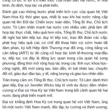
cùng có lợi; vì lợi ích thiết thực của nhân dân hai nước, vì hòa
bình, ổn định, hợp tác và phát triển.
Đánh giá cao những bước phát triển tích cực của quan hệ Việt
Nam-Hoa Kỳ thời gian qua, nhất là sau khi hai nước nâng cấp
quan hệ lên Đối tác Chiến lược toàn diện, Tổng Bí thư, Chủ tịch
nước Tô Lâm nhấn mạnh hai nước còn nhiều việc phải làm để
hợp tác thực chất, hiệu quả hơn nữa. Tổng Bí thư, Chủ tịch nước
đề nghị hai bên tiếp tục duy trì tiếp xúc, trao đổi đoàn các cấp;
phát huy hiệu quả các cơ chế đối thoại hiện có; sớm hoàn tất
đàm phán, ký kết Hiệp định Thương mại đối ứng, công bằng và
cân bằng (ART) từ đó củng cố hợp tác kinh tế-thương mại-đầu
tư, tiếp tục coi đây là động lực quan trọng của quan hệ song
phương; đồng thời mở rộng hợp tác trong các lĩnh vực khoa học-
công nghệ, đổi mới sáng tạo, bán dẫn, trí tuệ nhân tạo, chuyển
đổi số, giáo dục-đào tạo, y tế, năng lượng và giao lưu nhân dân.
Trân trọng cảm ơn Tổng Bí thư, Chủ tịch nước Tô Lâm dành thời
gian tiếp, Đại sứ Jennifer Wicks bày tỏ vinh dự được đảm nhiệm
cương vị Đại sứ Hoa Kỳ tại Việt Nam trong bối cảnh quan hệ hai
nước đang phát triển mạnh mẽ.
Đại sứ khẳng định Hoa Kỳ coi trọng quan hệ với Việt Nam, ủng
hộ một nước Việt Nam mạnh, độc lập, tự cường và thịnh vượng;