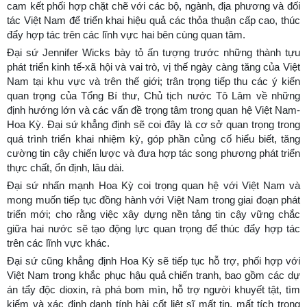
cam kết phối hợp chặt chẽ với các bộ, ngành, địa phương và đối
tác Việt Nam để triển khai hiệu quả các thỏa thuận cấp cao, thúc
đẩy hợp tác trên các lĩnh vực hai bên cùng quan tâm.
Đại sứ Jennifer Wicks bày tỏ ấn tượng trước những thành tựu
phát triển kinh tế-xã hội và vai trò, vị thế ngày càng tăng của Việt
Nam tại khu vực và trên thế giới; trân trọng tiếp thu các ý kiến
quan trọng của Tổng Bí thư, Chủ tịch nước Tô Lâm về những
định hướng lớn và các vấn đề trọng tâm trong quan hệ Việt Nam-
Hoa Kỳ. Đại sứ khẳng định sẽ coi đây là cơ sở quan trọng trong
quá trình triển khai nhiệm kỳ, góp phần củng cố hiểu biết, tăng
cường tin cậy chiến lược và đưa hợp tác song phương phát triển
thực chất, ổn định, lâu dài.
Đại sứ nhấn mạnh Hoa Kỳ coi trọng quan hệ với Việt Nam và
mong muốn tiếp tục đồng hành với Việt Nam trong giai đoạn phát
triển mới; cho rằng việc xây dựng nền tảng tin cậy vững chắc
giữa hai nước sẽ tạo động lực quan trọng để thúc đẩy hợp tác
trên các lĩnh vực khác.
Đại sứ cũng khẳng định Hoa Kỳ sẽ tiếp tục hỗ trợ, phối hợp với
Việt Nam trong khắc phục hậu quả chiến tranh, bao gồm các dự
án tẩy độc dioxin, rà phá bom mìn, hỗ trợ người khuyết tật, tìm
kiếm và xác định danh tính hài cốt liệt sĩ mất tin, mất tích trong