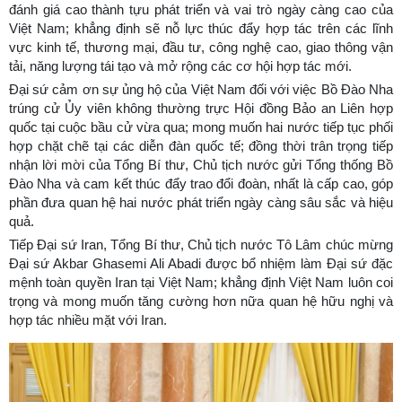
đánh giá cao thành tựu phát triển và vai trò ngày càng cao của
Việt Nam; khẳng định sẽ nỗ lực thúc đẩy hợp tác trên các lĩnh
vực kinh tế, thương mại, đầu tư, công nghệ cao, giao thông vận
tải, năng lượng tái tạo và mở rộng các cơ hội hợp tác mới.
Đại sứ cảm ơn sự ủng hộ của Việt Nam đối với việc Bồ Đào Nha
trúng cử Ủy viên không thường trực Hội đồng Bảo an Liên hợp
quốc tại cuộc bầu cử vừa qua; mong muốn hai nước tiếp tục phối
hợp chặt chẽ tại các diễn đàn quốc tế; đồng thời trân trọng tiếp
nhận lời mời của Tổng Bí thư, Chủ tịch nước gửi Tổng thống Bồ
Đào Nha và cam kết thúc đẩy trao đổi đoàn, nhất là cấp cao, góp
phần đưa quan hệ hai nước phát triển ngày càng sâu sắc và hiệu
quả.
Tiếp Đại sứ Iran, Tổng Bí thư, Chủ tịch nước Tô Lâm chúc mừng
Đại sứ Akbar Ghasemi Ali Abadi được bổ nhiệm làm Đại sứ đặc
mệnh toàn quyền Iran tại Việt Nam; khẳng định Việt Nam luôn coi
trọng và mong muốn tăng cường hơn nữa quan hệ hữu nghị và
hợp tác nhiều mặt với Iran.