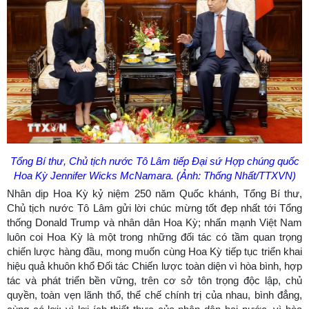
Tổng Bí thư, Chủ tịch nước Tô Lâm tiếp Đại sứ Hợp chúng quốc
Hoa Kỳ Jennifer Wicks McNamara. (Ảnh: Thống Nhất/TTXVN)
Nhân dịp Hoa Kỳ kỷ niệm 250 năm Quốc khánh, Tổng Bí thư,
Chủ tịch nước Tô Lâm gửi lời chúc mừng tốt đẹp nhất tới Tổng
thống Donald Trump và nhân dân Hoa Kỳ; nhấn mạnh Việt Nam
luôn coi Hoa Kỳ là một trong những đối tác có tầm quan trọng
chiến lược hàng đầu, mong muốn cùng Hoa Kỳ tiếp tục triển khai
hiệu quả khuôn khổ Đối tác Chiến lược toàn diện vì hòa bình, hợp
tác và phát triển bền vững, trên cơ sở tôn trọng độc lập, chủ
quyền, toàn vẹn lãnh thổ, thể chế chính trị của nhau, bình đẳng,