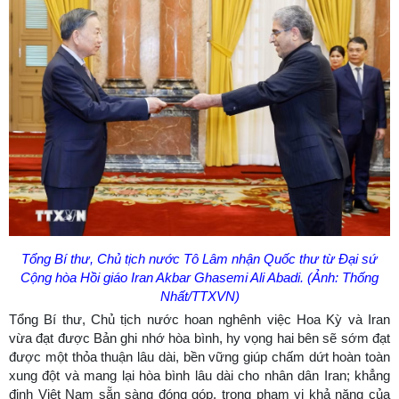
Tổng Bí thư, Chủ tịch nước Tô Lâm nhận Quốc thư từ Đại sứ
Cộng hòa Hồi giáo Iran Akbar Ghasemi Ali Abadi. (Ảnh: Thống
Nhất/TTXVN)
Tổng Bí thư, Chủ tịch nước hoan nghênh việc Hoa Kỳ và Iran
vừa đạt được Bản ghi nhớ hòa bình, hy vọng hai bên sẽ sớm đạt
được một thỏa thuận lâu dài, bền vững giúp chấm dứt hoàn toàn
xung đột và mang lại hòa bình lâu dài cho nhân dân Iran; khẳng
định Việt Nam sẵn sàng đóng góp, trong phạm vi khả năng của