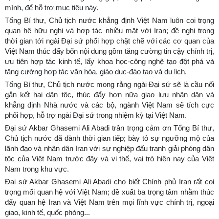
mình, để hỗ trợ mục tiêu này.
Tổng Bí thư, Chủ tịch nước khẳng định Việt Nam luôn coi trọng
quan hệ hữu nghị và hợp tác nhiều mặt với Iran; đề nghị trong
thời gian tới ngài Đại sứ phối hợp chặt chẽ với các cơ quan của
Việt Nam thúc đẩy bốn nội dung gồm tăng cường tin cậy chính trị,
ưu tiên hợp tác kinh tế, lấy khoa học-công nghệ tạo đột phá và
tăng cường hợp tác văn hóa, giáo dục-đào tạo và du lịch.
Tổng Bí thư, Chủ tịch nước mong rằng ngài Đại sứ sẽ là cầu nối
gắn kết hai dân tộc, thúc đẩy hơn nữa giao lưu nhân dân và
khẳng định Nhà nước và các bộ, ngành Việt Nam sẽ tích cực
phối hợp, hỗ trợ ngài Đại sứ trong nhiệm kỳ tại Việt Nam.
Đại sứ Akbar Ghasemi Ali Abadi trân trọng cảm ơn Tổng Bí thư,
Chủ tịch nước đã dành thời gian tiếp; bày tỏ sự ngưỡng mộ của
lãnh đạo và nhân dân Iran với sự nghiệp đấu tranh giải phóng dân
tộc của Việt Nam trước đây và vị thế, vai trò hiện nay của Việt
Nam trong khu vực.
Đại sứ Akbar Ghasemi Ali Abadi cho biết Chính phủ Iran rất coi
trọng mối quan hệ với Việt Nam; đề xuất ba trọng tâm nhằm thúc
đẩy quan hệ Iran và Việt Nam trên mọi lĩnh vực chính trị, ngoại
giao, kinh tế, quốc phòng...