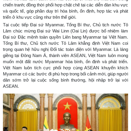
chiến tranh; đồng thời phối hợp chặt chẽ tại các diễn đàn khu vực
và quốc tế, góp phần duy trì hòa bình, ổn định, hợp tác và phát
triển ở khu vực cũng như trên thế giới.
Tại cuộc tiếp Đại sứ Myanmar, Tổng Bí thư, Chủ tịch nước Tô
Lâm chúc mừng Đại sứ Wai Linn (Oai Lin) được bổ nhiệm làm
Đại sứ Đặc mệnh toàn quyền Liên bang Myanmar tại Việt Nam.
Tổng Bí thư, Chủ tịch nước Tô Lâm khẳng định Việt Nam coi
trọng quan hệ hữu nghị Đối tác toàn diện với Myanmar. Là láng
giềng tại Đông Nam Á, thành viên ASEAN, Việt Nam luôn mong
muốn một đất nước Myanmar hòa bình, ổn định và phát triển.
Việt Nam luôn tích cực phối hợp cùng ASEAN khuyến khích
Myanmar có các bước đi phù hợp trong bối cảnh mới, giúp người
dân sớm trở lại cuộc sống bình thường, hội nhập trở lại với
ASEAN.