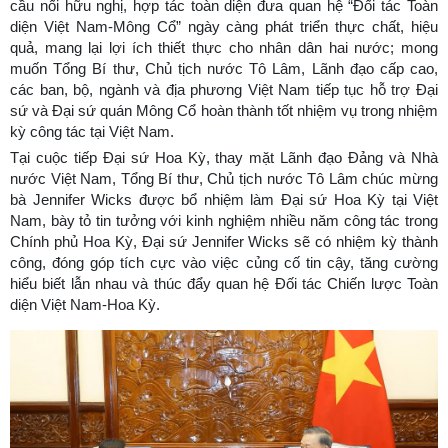
cầu nối hữu nghị, hợp tác toàn diện đưa quan hệ “Đối tác Toàn
diện Việt Nam-Mông Cổ” ngày càng phát triển thực chất, hiệu
quả, mang lại lợi ích thiết thực cho nhân dân hai nước; mong
muốn Tổng Bí thư, Chủ tịch nước Tô Lâm, Lãnh đạo cấp cao,
các ban, bộ, ngành và địa phương Việt Nam tiếp tục hỗ trợ Đại
sứ và Đại sứ quán Mông Cổ hoàn thành tốt nhiệm vụ trong nhiệm
kỳ công tác tại Việt Nam.
Tại cuộc tiếp Đại sứ Hoa Kỳ, thay mặt Lãnh đạo Đảng và Nhà
nước Việt Nam, Tổng Bí thư, Chủ tịch nước Tô Lâm chúc mừng
bà Jennifer Wicks được bổ nhiệm làm Đại sứ Hoa Kỳ tại Việt
Nam, bày tỏ tin tưởng với kinh nghiệm nhiều năm công tác trong
Chính phủ Hoa Kỳ, Đại sứ Jennifer Wicks sẽ có nhiệm kỳ thành
công, đóng góp tích cực vào việc củng cố tin cậy, tăng cường
hiểu biết lẫn nhau và thúc đẩy quan hệ Đối tác Chiến lược Toàn
diện Việt Nam-Hoa Kỳ.