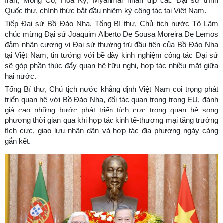
Iran, Mông Cổ, Hoa Kỳ, Myanmar nhân dịp các Đại sứ trình
Quốc thư, chính thức bắt đầu nhiệm kỳ công tác tại Việt Nam.
Tiếp Đại sứ Bồ Đào Nha, Tổng Bí thư, Chủ tịch nước Tô Lâm
chúc mừng Đại sứ Joaquim Alberto De Sousa Moreira De Lemos
đảm nhận cương vị Đại sứ thường trú đầu tiên của Bồ Đào Nha
tại Việt Nam, tin tưởng với bề dày kinh nghiệm công tác Đại sứ
sẽ góp phần thúc đẩy quan hệ hữu nghị, hợp tác nhiều mặt giữa
hai nước.
Tổng Bí thư, Chủ tịch nước khẳng định Việt Nam coi trọng phát
triển quan hệ với Bồ Đào Nha, đối tác quan trọng trong EU, đánh
giá cao những bước phát triển tích cực trong quan hệ song
phương thời gian qua khi hợp tác kinh tế-thương mại tăng trưởng
tích cực, giao lưu nhân dân và hợp tác địa phương ngày càng
gắn kết.