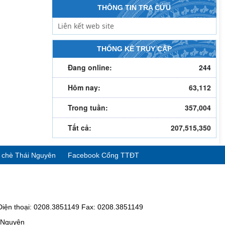
THÔNG TIN TRA CỨU
THỐNG KÊ TRUY CẬP
Đang online:
244
Hôm nay:
63,112
Trong tuần:
357,004
Tất cả:
207,515,350
ể chè Thái Nguyên
Facebook Cổng TTĐT
Điện thoại: 0208.3851149 Fax: 0208.3851149
i Nguyên