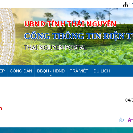
Sơ
UBND TỈNH THÁI NGUYÊN
CỔNG THÔNG TIN ĐIỆN 
THAI NGUYEN PORTAL
ỆP
CÔNG DÂN
ĐBQH - HĐND
TRÀ VIỆT
DU LỊCH
04/
n