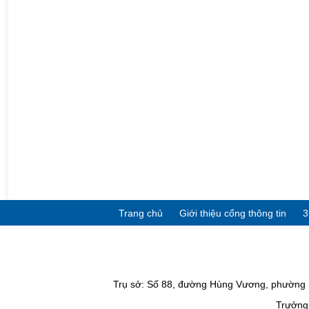
Trang chủ
Giới thiệu cổng thông tin
3
Trụ sở: Số 88, đường Hùng Vương, phường P
Trưởng 