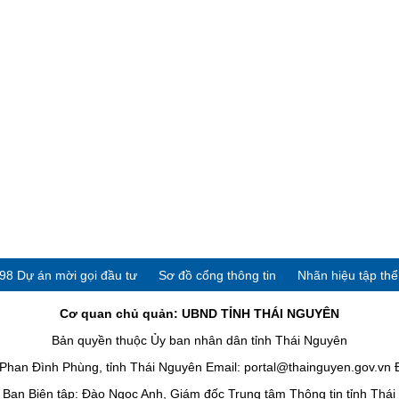
98 Dự án mời gọi đầu tư
Sơ đồ cổng thông tin
Nhãn hiệu tập th
Cơ quan chủ quản: UBND TỈNH THÁI NGUYÊN
Bản quyền thuộc Ủy ban nhân dân tỉnh Thái Nguyên
han Đình Phùng, tỉnh Thái Nguyên Email: portal@thainguyen.gov.vn 
Ban Biên tập: Đào Ngọc Anh, Giám đốc Trung tâm Thông tin tỉnh Thá