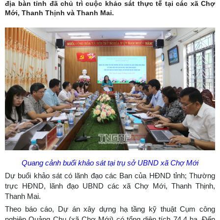
địa bàn tỉnh đã chủ trì cuộc khảo sát thực tế tại các xã Chợ
Mới, Thanh Thịnh và Thanh Mai.
Quang cảnh buổi khảo sát tại trụ sở UBND xã Chợ Mới
Dự buổi khảo sát có lãnh đạo các Ban của HĐND tỉnh; Thường
trực HĐND, lãnh đạo UBND các xã Chợ Mới, Thanh Thịnh,
Thanh Mai.
Theo báo cáo, Dự án xây dựng hạ tầng kỹ thuật Cụm công
nghiệp Quảng Chu (xã Chợ Mới) có tổng diện tích 74,4 ha. Đến