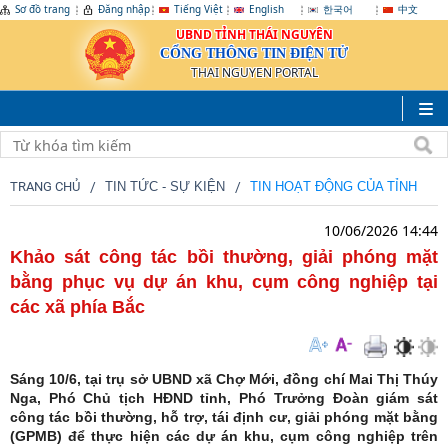
Sơ đồ trang
Đăng nhập
Tiếng Việt
English
한국어
中文
UBND TỈNH THÁI NGUYÊN
CỔNG THÔNG TIN ĐIỆN TỬ
THAI NGUYEN PORTAL
TRANG CHỦ
TIN TỨC - SỰ KIỆN
TIN HOẠT ĐỘNG CỦA TỈNH
10/06/2026 14:44
Khảo sát công tác bồi thường, giải phóng mặt
bằng phục vụ dự án khu, cụm công nghiệp tại
các xã phía Bắc
Sáng 10/6, tại trụ sở UBND xã Chợ Mới, đồng chí Mai Thị Thúy
Nga, Phó Chủ tịch HĐND tỉnh, Phó Trưởng Đoàn giám sát
công tác bồi thường, hỗ trợ, tái định cư, giải phóng mặt bằng
(GPMB) để thực hiện các dự án khu, cụm công nghiệp trên