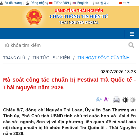
Sơ đồ trang
Đăng nhập
Tiếng Việt
English
한국어
中文
UBND TỈNH THÁI NGUYÊN
CỔNG THÔNG TIN ĐIỆN TỬ
THAI NGUYEN PORTAL
TRANG CHỦ
TIN TỨC - SỰ KIỆN
TIN HOẠT ĐỘNG CỦA TỈNH
08/07/2026 18:23
Rà soát công tác chuẩn bị Festival Trà Quốc tế -
Thái Nguyên năm 2026
Chiều 8/7, đồng chí Nguyễn Thị Loan, Ủy viên Ban Thường vụ
Tỉnh ủy, Phó Chủ tịch UBND tỉnh chủ trì cuộc họp với đại diện
các sở, ngành, đơn vị và địa phương liên quan để rà soát các
nội dung chuẩn bị tổ chức Festival Trà Quốc tế - Thái Nguyên
năm 2026.