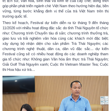
trị lịch sử, văn hóa, sinh thái và kinh tế của cây chè; đồng thời
góp phần phát triển ngành chè Việt Nam theo hướng hiện đại, bền
vững, từng bước khẳng định vị thế của trà Việt Nam trên thị
trường quốc tế.
Theo kế hoạch, Festival dự kiến diễn ra từ tháng 9 đến tháng
11/2026 với nhiều hoạt động đặc sắc do tỉnh Thái Nguyên tổ chức
như: Chương trình Chuyến tàu di sản; chương trình thưởng trà,
giao lưu và trải nghiệm văn hóa cùng các khách mời đặc biệt;
xây dựng bộ nhận diện cho sản phẩm Trà Thái Nguyên; các
chương trình nghệ thuật, dân ca, dân vũ đặc sắc... dự kiến
Festival cũng sẽ có nhiều hoạt động do các doanh nghiệp tham
gia tổ chức như: Không gian Văn hóa ẩm thực trà Thái Nguyên;
Giải Golf Thái Nguyên xanh; Cuộc thi Vietnam Master Tea; Cuộc
thi Hoa hậu xứ trà…