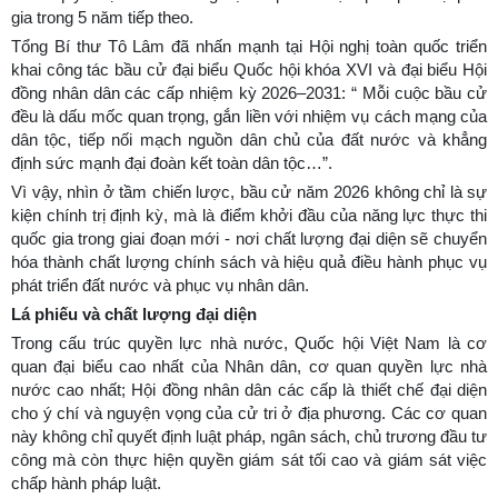
gia trong 5 năm tiếp theo.
Tổng Bí thư Tô Lâm đã nhấn mạnh tại Hội nghị toàn quốc triển
khai công tác bầu cử đại biểu Quốc hội khóa XVI và đại biểu Hội
đồng nhân dân các cấp nhiệm kỳ 2026–2031: “ Mỗi cuộc bầu cử
đều là dấu mốc quan trọng, gắn liền với nhiệm vụ cách mạng của
dân tộc, tiếp nối mạch nguồn dân chủ của đất nước và khẳng
định sức mạnh đại đoàn kết toàn dân tộc…”.
Vì vậy, nhìn ở tầm chiến lược, bầu cử năm 2026 không chỉ là sự
kiện chính trị định kỳ, mà là điểm khởi đầu của năng lực thực thi
quốc gia trong giai đoạn mới - nơi chất lượng đại diện sẽ chuyển
hóa thành chất lượng chính sách và hiệu quả điều hành phục vụ
phát triển đất nước và phục vụ nhân dân.
Lá phiếu và chất lượng đại diện
Trong cấu trúc quyền lực nhà nước, Quốc hội Việt Nam là cơ
quan đại biểu cao nhất của Nhân dân, cơ quan quyền lực nhà
nước cao nhất; Hội đồng nhân dân các cấp là thiết chế đại diện
cho ý chí và nguyện vọng của cử tri ở địa phương. Các cơ quan
này không chỉ quyết định luật pháp, ngân sách, chủ trương đầu tư
công mà còn thực hiện quyền giám sát tối cao và giám sát việc
chấp hành pháp luật.