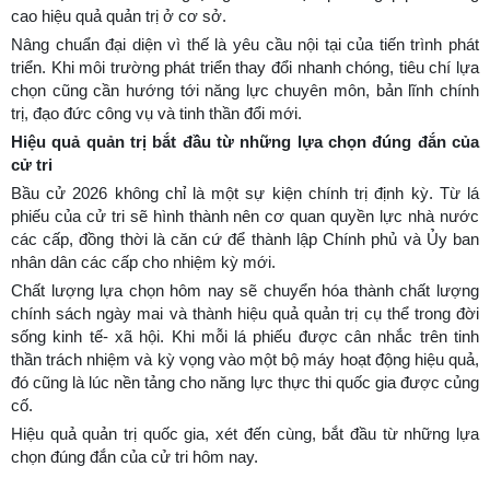
cao hiệu quả quản trị ở cơ sở.
Nâng chuẩn đại diện vì thế là yêu cầu nội tại của tiến trình phát
triển. Khi môi trường phát triển thay đổi nhanh chóng, tiêu chí lựa
chọn cũng cần hướng tới năng lực chuyên môn, bản lĩnh chính
trị, đạo đức công vụ và tinh thần đổi mới.
Hiệu quả quản trị bắt đầu từ những lựa chọn đúng đắn của
cử tri
Bầu cử 2026 không chỉ là một sự kiện chính trị định kỳ. Từ lá
phiếu của cử tri sẽ hình thành nên cơ quan quyền lực nhà nước
các cấp, đồng thời là căn cứ để thành lập Chính phủ và Ủy ban
nhân dân các cấp cho nhiệm kỳ mới.
Chất lượng lựa chọn hôm nay sẽ chuyển hóa thành chất lượng
chính sách ngày mai và thành hiệu quả quản trị cụ thể trong đời
sống kinh tế- xã hội. Khi mỗi lá phiếu được cân nhắc trên tinh
thần trách nhiệm và kỳ vọng vào một bộ máy hoạt động hiệu quả,
đó cũng là lúc nền tảng cho năng lực thực thi quốc gia được củng
cố.
Hiệu quả quản trị quốc gia, xét đến cùng, bắt đầu từ những lựa
chọn đúng đắn của cử tri hôm nay.