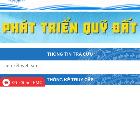
THÔNG TIN TRA CỨU
THỐNG KÊ TRUY CẬP
Đã kết nối EMC
Đang online:
300
Hôm nay:
63,020
Trong tuần:
356,912
Tất cả:
207,515,258