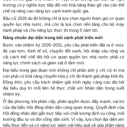
trường có ý nghĩa trực tiếp đối với khả năng tháo gỡ rào cản thể
chế và nâng cao năng lực cạnh tranh quốc gia.
Bầu cử 2026 do đó không chỉ là lựa chọn người tham gia cơ quan
quyền lực nhà nước, mà còn là lựa chọn nền tảng cho bộ máy
hành pháp và cho năng lực thực thi trong 5 năm tới.
Nâng chuẩn đại diện trong bối cảnh phát triển mới
Bước vào nhiệm kỳ 2026–2031, yêu cầu phát triển đặt ra ở mức
độ cao hơn. Kinh tế số, chuyển đổi xanh, hội nhập sâu rộng và
cải cách thể chế đòi hỏi cơ quan quyền lực nhà nước phải có
năng lực chính sách và giám sát ở tầm mới.
Đại biểu trong giai đoạn mới không chỉ phản ánh ý chí cử tri mà
còn phải có khả năng chuyển hóa ý chí đó thành giải pháp khả thi.
Đồng thời, yêu cầu trách nhiệm giải trình ngày càng cao đòi hỏi
đại biểu duy trì mối liên hệ thực chất với Nhân dân trong suốt
nhiệm kỳ.
Ở địa phương, khi phân cấp, phân quyền được đẩy mạnh, vai trò
của đại biểu Hội đồng nhân dân càng quan trọng. Quyết định của
Hội đồng nhân dân gắn trực tiếp với chất lượng dịch vụ công, môi
trường đầu tư và đời sống dân sinh. Vì vậy, lựa chọn đại diện am
hiểu thực tiễn và có năng lực giám sát hiệu quả sẽ góp phần nâng