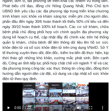
ngành, đơn vị, địa phương để triển khai các nhiệm vụ trọng tâm.
Phát biểu chỉ đạo, đồng chí Nông Quang Nhất, Phó Chủ tịch
UBND tỉnh yêu cầu các địa phương tập trung triển khai chương
trình khám sức khỏe và khám sàng lọc miễn phí cho người dân,
phấn đấu đến ngày 30/6 hoàn thành tối thiểu 50% chỉ tiêu và đến
ngày 30/10 hoàn thành 100% kế hoạch. Các cơ sở khám, chữa
bệnh phải chủ động phối hợp với chính quyền địa phương xây
dựng kế hoạch cụ thể, cập nhật đầy đủ chính xác trên hệ thống
quản lý khám, chữa bệnh để liên thông dữ liệu lên hồ sơ sức
khỏe điện tử và sổ sức khỏe điện tử trên ứng dụng VNeID. Sở Y
tế thường xuyên theo dõi, đôn đốc, kiểm tra tiến độ thực hiện, kịp
thời tháo gỡ những khó khăn, vướng mắc phát sinh. Bên cạnh
đó, Công an tỉnh tiếp tục phối hợp chặt chẽ với ngành Y tế và các
địa phương trong công tác xác thực thông tin công dân, đồng thời
hướng dẫn người dân cài đặt, sử dụng và cập nhật sổ sức khỏe
điện tử theo quy định.