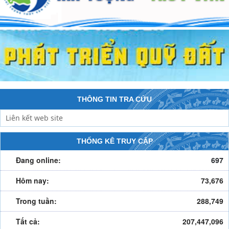
THÔNG TIN TRA CỨU
THỐNG KÊ TRUY CẬP
Đang online:
697
Hôm nay:
73,676
Trong tuần:
288,749
Tất cả:
207,447,096