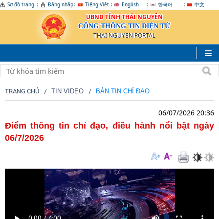
Sơ đồ trang
Đăng nhập
Tiếng Việt
English
한국어
中文
UBND TỈNH THÁI NGUYÊN
CỔNG THÔNG TIN ĐIỆN TỬ
THAI NGUYEN PORTAL
TRANG CHỦ
TIN VIDEO
BẢN TIN CHỈ ĐẠO
06/07/2026 20:36
Điểm thông tin chỉ đạo, điều hành nổi bật ngày
06/7/2026