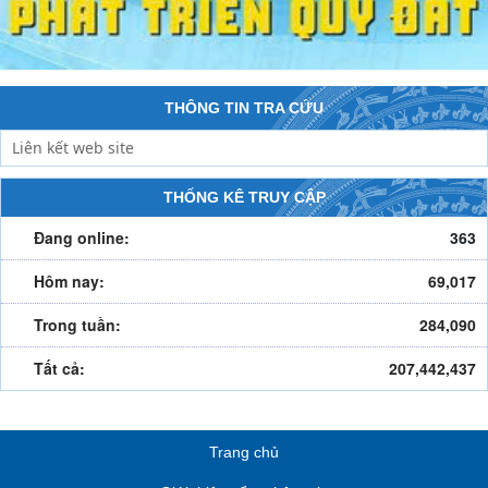
THÔNG TIN TRA CỨU
THỐNG KÊ TRUY CẬP
Đang online:
363
Hôm nay:
69,017
Trong tuần:
284,090
Tất cả:
207,442,437
Trang chủ