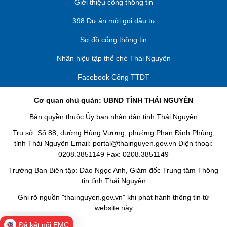
Giới thiệu cổng thông tin
398 Dự án mời gọi đầu tư
Sơ đồ cổng thông tin
Nhãn hiệu tập thể chè Thái Nguyên
Facebook Cổng TTĐT
Cơ quan chủ quản: UBND TỈNH THÁI NGUYÊN
Bản quyền thuộc Ủy ban nhân dân tỉnh Thái Nguyên
Trụ sở: Số 88, đường Hùng Vương, phường Phan Đình Phùng,
tỉnh Thái Nguyên Email: portal@thainguyen.gov.vn Điện thoại:
0208.3851149 Fax: 0208.3851149
Trưởng Ban Biên tập: Đào Ngọc Anh, Giám đốc Trung tâm Thông
tin tỉnh Thái Nguyên
Ghi rõ nguồn "thainguyen.gov.vn" khi phát hành thông tin từ
website này
Đã kết nối EMC