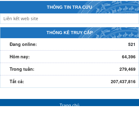
THÔNG TIN TRA CỨU
THỐNG KÊ TRUY CẬP
Đang online:
521
Hôm nay:
64,396
Trong tuần:
279,469
Tất cả:
207,437,816
Trang chủ
Giới thiệu cổng thông tin
398 Dự án mời gọi đầu tư