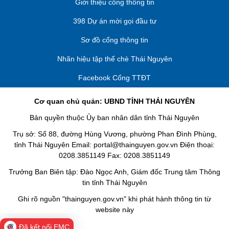
Giới thiệu cổng thông tin
398 Dự án mời gọi đầu tư
Sơ đồ cổng thông tin
Nhãn hiệu tập thể chè Thái Nguyên
Facebook Cổng TTĐT
Cơ quan chủ quản: UBND TỈNH THÁI NGUYÊN
Bản quyền thuộc Ủy ban nhân dân tỉnh Thái Nguyên
Trụ sở: Số 88, đường Hùng Vương, phường Phan Đình Phùng,
tỉnh Thái Nguyên Email: portal@thainguyen.gov.vn Điện thoại:
0208.3851149 Fax: 0208.3851149
Trưởng Ban Biên tập: Đào Ngọc Anh, Giám đốc Trung tâm Thông
tin tỉnh Thái Nguyên
Ghi rõ nguồn "thainguyen.gov.vn" khi phát hành thông tin từ
website này
Đã kết nối EMC