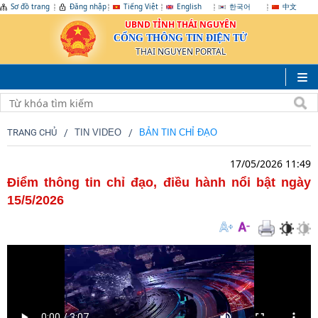
Sơ đồ trang
Đăng nhập
Tiếng Việt
English
한국어
中文
UBND TỈNH THÁI NGUYÊN
CỔNG THÔNG TIN ĐIỆN TỬ
THAI NGUYEN PORTAL
TRANG CHỦ
TIN VIDEO
BẢN TIN CHỈ ĐẠO
17/05/2026 11:49
Điểm thông tin chỉ đạo, điều hành nổi bật ngày
15/5/2026