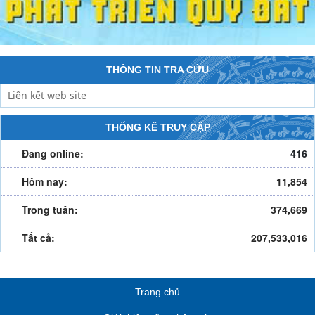
THÔNG TIN TRA CỨU
THỐNG KÊ TRUY CẬP
Đang online:
416
Hôm nay:
11,854
Trong tuần:
374,669
Tất cả:
207,533,016
Trang chủ