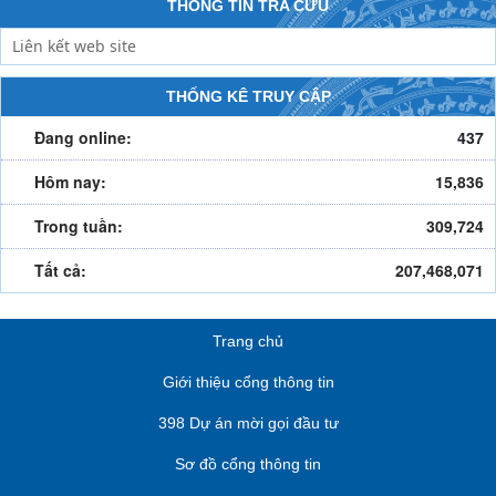
THÔNG TIN TRA CỨU
THỐNG KÊ TRUY CẬP
Đang online:
437
Hôm nay:
15,836
Trong tuần:
309,724
Tất cả:
207,468,071
Trang chủ
Giới thiệu cổng thông tin
398 Dự án mời gọi đầu tư
Sơ đồ cổng thông tin