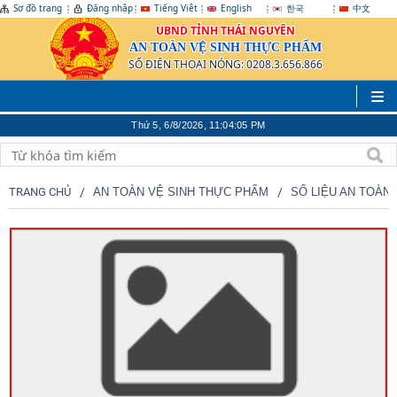
Sơ đồ trang
Đăng nhập
Tiếng Việt
English
한국
中文
UBND TỈNH THÁI NGUYÊN
AN TOÀN VỆ SINH THỰC PHẨM
SỐ ĐIỆN THOẠI NÓNG: 0208.3.656.866
Thứ 5, 6/8/2026, 11:04:05 PM
TRANG CHỦ
AN TOÀN VỆ SINH THỰC PHẨM
SỐ LIỆU AN TOÀN