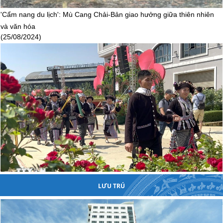
'Cẩm nang du lịch': Mù Cang Chải-Bản giao hưởng giữa thiên nhiên
và văn hóa
(25/08/2024)
LƯU TRÚ
Nhiều hoạt động hấp dẫn khách du lịch tại Lễ hội mùa Thu Sa Pa
2024
(17/08/2024)