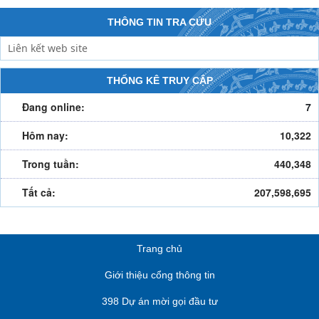
THÔNG TIN TRA CỨU
THỐNG KÊ TRUY CẬP
Đang online:
7
Điểm đến
(15/07/2024)
Hôm nay:
10,322
Trong tuần:
440,348
Tất cả:
207,598,695
Trang chủ
Giới thiệu cổng thông tin
398 Dự án mời gọi đầu tư