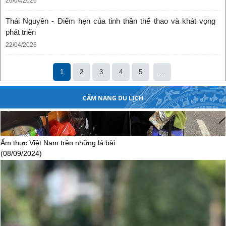
26/04/2026
Thái Nguyên - Điểm hẹn của tinh thần thể thao và khát vọng
phát triển
22/04/2026
1
2
3
4
5
...
CẨM NANG DU LỊCH
Ẩm thực Việt Nam trên những lá bài
(08/09/2024)