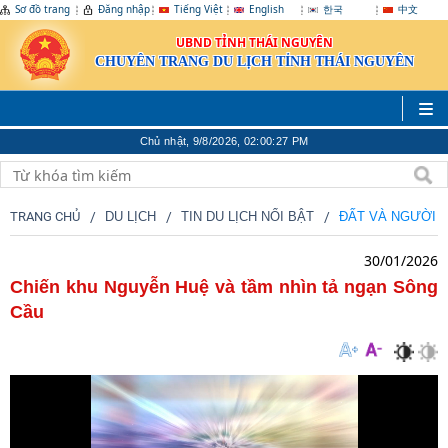
Sơ đồ trang
Đăng nhập
Tiếng Việt
English
한국
中文
UBND TỈNH THÁI NGUYÊN
CHUYÊN TRANG DU LỊCH TỈNH THÁI NGUYÊN
Chủ nhật, 9/8/2026, 02:00:28 PM
Nhiều hoạt động hấp dẫn khách du lịch tại Lễ hội mùa Thu Sa Pa
2024
(17/08/2024)
TRANG CHỦ
DU LỊCH
TIN DU LỊCH NỔI BẬT
ĐẤT VÀ NGƯỜI 
30/01/2026
Chiến khu Nguyễn Huệ và tầm nhìn tả ngạn Sông
Cầu