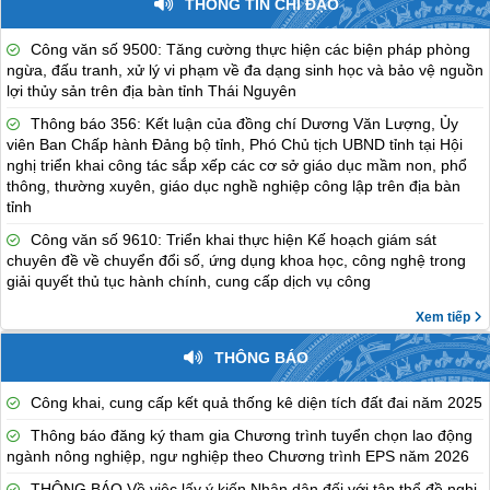
THÔNG TIN CHỈ ĐẠO
Công văn số 9500: Tăng cường thực hiện các biện pháp phòng
ngừa, đấu tranh, xử lý vi phạm về đa dạng sinh học và bảo vệ nguồn
lợi thủy sản trên địa bàn tỉnh Thái Nguyên
Thông báo 356: Kết luận của đồng chí Dương Văn Lượng, Ủy
viên Ban Chấp hành Đảng bộ tỉnh, Phó Chủ tịch UBND tỉnh tại Hội
nghị triển khai công tác sắp xếp các cơ sở giáo dục mầm non, phổ
thông, thường xuyên, giáo dục nghề nghiệp công lập trên địa bàn
tỉnh
Công văn số 9610: Triển khai thực hiện Kế hoạch giám sát
chuyên đề về chuyển đổi số, ứng dụng khoa học, công nghệ trong
giải quyết thủ tục hành chính, cung cấp dịch vụ công
Xem tiếp
THÔNG BÁO
Công khai, cung cấp kết quả thống kê diện tích đất đai năm 2025
Thông báo đăng ký tham gia Chương trình tuyển chọn lao động
ngành nông nghiệp, ngư nghiệp theo Chương trình EPS năm 2026
THÔNG BÁO Về việc lấy ý kiến Nhân dân đối với tập thể đề nghị