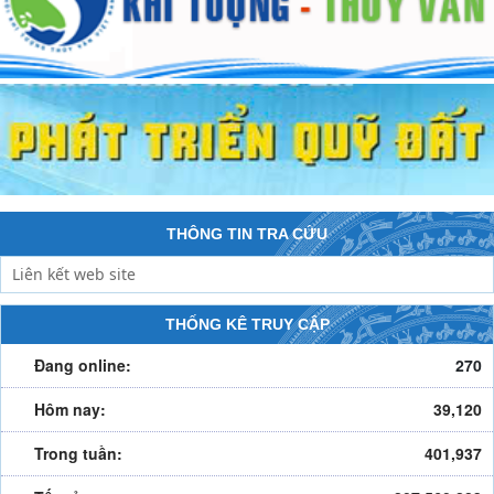
THÔNG TIN TRA CỨU
THỐNG KÊ TRUY CẬP
Đang online:
270
Hôm nay:
39,120
Trong tuần:
401,937