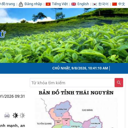
 đồ trang
Đăng nhập
Tiếng Việt
English
한국어
中文
TỬ
CHỦ NHẬT, 9/8/2026, 10:41:11 AM
01/2026 09:31
ành mạnh, an