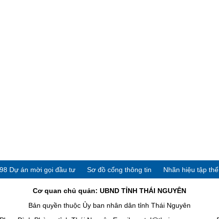
98 Dự án mời gọi đầu tư
Sơ đồ cổng thông tin
Nhãn hiệu tập th
Cơ quan chủ quản: UBND TỈNH THÁI NGUYÊN
Bản quyền thuộc Ủy ban nhân dân tỉnh Thái Nguyên