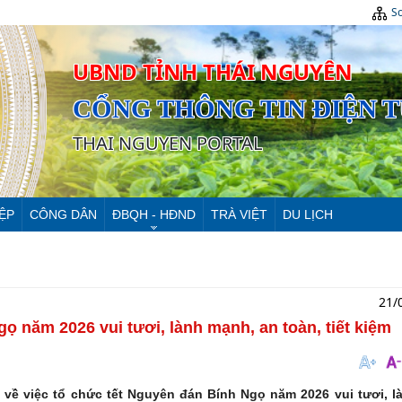
Sơ
UBND TỈNH THÁI NGUYÊN
CỔNG THÔNG TIN ĐIỆN 
THAI NGUYEN PORTAL
ỆP
CÔNG DÂN
ĐBQH - HĐND
TRÀ VIỆT
DU LỊCH
21/
gọ năm 2026 vui tươi, lành mạnh, an toàn, tiết kiệm
 về việc tổ chức tết Nguyên đán Bính Ngọ năm 2026 vui tươi, l