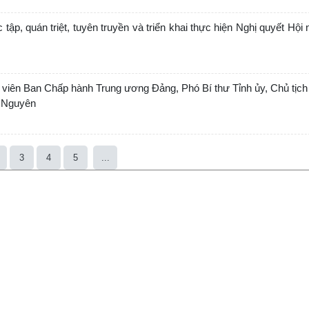
ập, quán triệt, tuyên truyền và triển khai thực hiện Nghị quyết Hội n
 viên Ban Chấp hành Trung ương Đảng, Phó Bí thư Tỉnh ủy, Chủ tịc
ái Nguyên
3
4
5
...