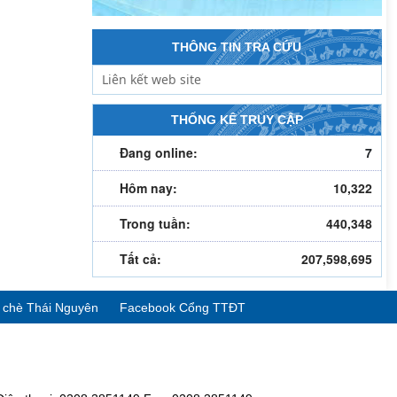
THÔNG TIN TRA CỨU
THỐNG KÊ TRUY CẬP
Đang online:
7
Hôm nay:
10,322
Trong tuần:
440,348
Tất cả:
207,598,695
ể chè Thái Nguyên
Facebook Cổng TTĐT