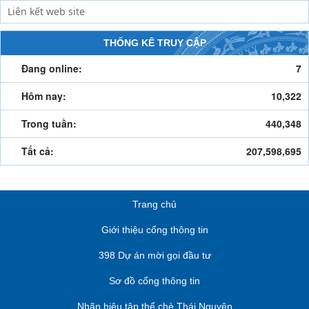
THỐNG KÊ TRUY CẬP
Đang online:
7
Hôm nay:
10,322
Trong tuần:
440,348
Tất cả:
207,598,695
Trang chủ
Giới thiệu cổng thông tin
398 Dự án mời gọi đầu tư
Sơ đồ cổng thông tin
Nhãn hiệu tập thể chè Thái Nguyên