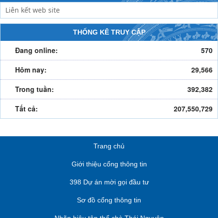
THỐNG KÊ TRUY CẬP
Đang online:
570
Hôm nay:
29,566
Trong tuần:
392,382
Tất cả:
207,550,729
Trang chủ
Giới thiệu cổng thông tin
398 Dự án mời gọi đầu tư
Sơ đồ cổng thông tin