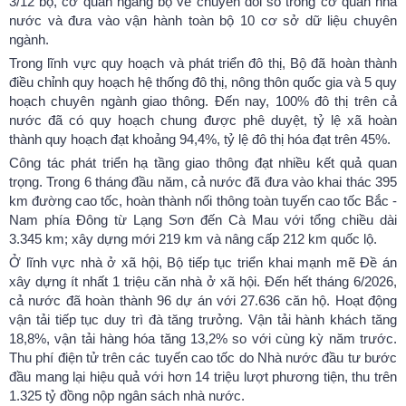
3/12 bộ, cơ quan ngang bộ về chuyển đổi số trong cơ quan nhà
nước và đưa vào vận hành toàn bộ 10 cơ sở dữ liệu chuyên
ngành.
Trong lĩnh vực quy hoạch và phát triển đô thị, Bộ đã hoàn thành
điều chỉnh quy hoạch hệ thống đô thị, nông thôn quốc gia và 5 quy
hoạch chuyên ngành giao thông. Đến nay, 100% đô thị trên cả
nước đã có quy hoạch chung được phê duyệt, tỷ lệ xã hoàn
thành quy hoạch đạt khoảng 94,4%, tỷ lệ đô thị hóa đạt trên 45%.
Công tác phát triển hạ tầng giao thông đạt nhiều kết quả quan
trọng. Trong 6 tháng đầu năm, cả nước đã đưa vào khai thác 395
km đường cao tốc, hoàn thành nối thông toàn tuyến cao tốc Bắc -
Nam phía Đông từ Lạng Sơn đến Cà Mau với tổng chiều dài
3.345 km; xây dựng mới 219 km và nâng cấp 212 km quốc lộ.
Ở lĩnh vực nhà ở xã hội, Bộ tiếp tục triển khai mạnh mẽ Đề án
xây dựng ít nhất 1 triệu căn nhà ở xã hội. Đến hết tháng 6/2026,
cả nước đã hoàn thành 96 dự án với 27.636 căn hộ. Hoạt động
vận tải tiếp tục duy trì đà tăng trưởng. Vận tải hành khách tăng
18,8%, vận tải hàng hóa tăng 13,2% so với cùng kỳ năm trước.
Thu phí điện tử trên các tuyến cao tốc do Nhà nước đầu tư bước
đầu mang lại hiệu quả với hơn 14 triệu lượt phương tiện, thu trên
1.325 tỷ đồng nộp ngân sách nhà nước.