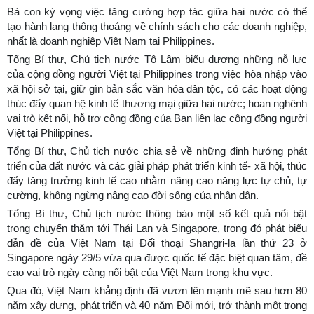
Bà con kỳ vọng việc tăng cường hợp tác giữa hai nước có thể
tạo hành lang thông thoáng về chính sách cho các doanh nghiệp,
nhất là doanh nghiệp Việt Nam tại Philippines.
Tổng Bí thư, Chủ tịch nước Tô Lâm biểu dương những nỗ lực
của cộng đồng người Việt tại Philippines trong việc hòa nhập vào
xã hội sở tại, giữ gìn bản sắc văn hóa dân tộc, có các hoạt động
thúc đẩy quan hệ kinh tế thương mại giữa hai nước; hoan nghênh
vai trò kết nối, hỗ trợ cộng đồng của Ban liên lạc cộng đồng người
Việt tại Philippines.
Tổng Bí thư, Chủ tịch nước chia sẻ về những định hướng phát
triển của đất nước và các giải pháp phát triển kinh tế- xã hội, thúc
đẩy tăng trưởng kinh tế cao nhằm nâng cao năng lực tự chủ, tự
cường, không ngừng nâng cao đời sống của nhân dân.
Tổng Bí thư, Chủ tịch nước thông báo một số kết quả nổi bật
trong chuyến thăm tới Thái Lan và Singapore, trong đó phát biểu
dẫn đề của Việt Nam tại Đối thoại Shangri-la lần thứ 23 ở
Singapore ngày 29/5 vừa qua được quốc tế đặc biệt quan tâm, đề
cao vai trò ngày càng nổi bật của Việt Nam trong khu vực.
Qua đó, Việt Nam khẳng định đã vươn lên mạnh mẽ sau hơn 80
năm xây dựng, phát triển và 40 năm Đổi mới, trở thành một trong