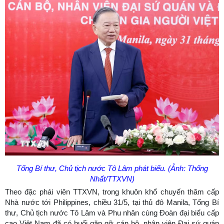
Tổng Bí thư, Chủ tịch nước Tô Lâm phát biểu. (Ảnh: Thống
Nhất/TTXVN)
Theo đặc phái viên TTXVN, trong khuôn khổ chuyến thăm cấp
Nhà nước tới Philippines, chiều 31/5, tại thủ đô Manila, Tổng Bí
thư, Chủ tịch nước Tô Lâm và Phu nhân cùng Đoàn đại biểu cấp
cao Việt Nam đã có buổi gặp gỡ cán bộ, nhân viên Đại sứ quán