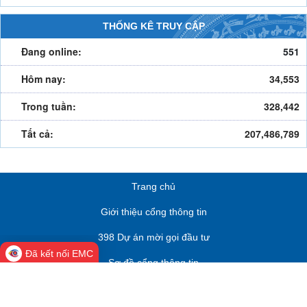
THỐNG KÊ TRUY CẬP
Đang online:
551
Hôm nay:
34,553
Trong tuần:
328,442
Tất cả:
207,486,789
Trang chủ
Giới thiệu cổng thông tin
398 Dự án mời gọi đầu tư
Đã kết nối EMC
Sơ đồ cổng thông tin
Nhãn hiệu tập thể chè Thái Nguyên