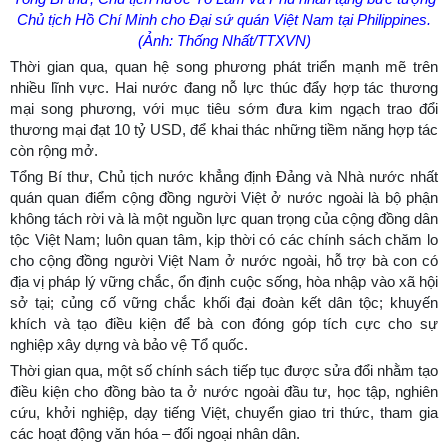
Chủ tịch Hồ Chí Minh cho Đại sứ quán Việt Nam tại Philippines.
(Ảnh: Thống Nhất/TTXVN)
Thời gian qua, quan hệ song phương phát triển mạnh mẽ trên
nhiều lĩnh vực. Hai nước đang nỗ lực thúc đẩy hợp tác thương
mại song phương, với mục tiêu sớm đưa kim ngạch trao đổi
thương mại đạt 10 tỷ USD, để khai thác những tiềm năng hợp tác
còn rộng mở.
Tổng Bí thư, Chủ tịch nước khẳng định Đảng và Nhà nước nhất
quán quan điểm cộng đồng người Việt ở nước ngoài là bộ phận
không tách rời và là một nguồn lực quan trọng của cộng đồng dân
tộc Việt Nam; luôn quan tâm, kịp thời có các chính sách chăm lo
cho cộng đồng người Việt Nam ở nước ngoài, hỗ trợ bà con có
địa vị pháp lý vững chắc, ổn định cuộc sống, hòa nhập vào xã hội
sở tại; củng cố vững chắc khối đại đoàn kết dân tộc; khuyến
khích và tạo điều kiện để bà con đóng góp tích cực cho sự
nghiệp xây dựng và bảo vệ Tổ quốc.
Thời gian qua, một số chính sách tiếp tục được sửa đổi nhằm tạo
điều kiện cho đồng bào ta ở nước ngoài đầu tư, học tập, nghiên
cứu, khởi nghiệp, dạy tiếng Việt, chuyển giao tri thức, tham gia
các hoạt động văn hóa – đối ngoại nhân dân.