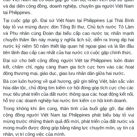
và đại diện cộng đồng, doanh nghiệp, chuyên gia người Việt Nam
tại Philippines.
Tại cuộc gặp gỡ, Đại sứ Việt Nam tại Philippines Lại Thái Bình
bày tỏ vui mừng được đón Tổng Bí thư, Chủ tịch nước Tô Lâm
và Phu nhân cùng Đoàn đại biểu cấp cao nước ta; nhấn mạnh
chuyến thăm lần này mang ý nghĩa lịch sử, diễn ra trong dịp hai
nước kỷ niệm 50 năm thiết lập quan hệ ngoại giao và là lần đầu
tiên lãnh đạo cấp cao nhất của hai nước có cuộc gặp chính thức.
Đại sứ cho biết cộng đồng người Việt tại Philippines luôn đoàn
kết, chăm chỉ, ngày càng tham gia tích cực hơn vào các hoạt
động thương mại, giáo dục, giao lưu nhân dân giữa hai nước.
Bà con luôn hướng về quê hương, giữ gìn tiếng Việt, bản sắc văn
hóa dân tộc, chủ động tìm kiếm cơ hội đóng góp tích cực cho các
mục tiêu phát triển của đất nước thông qua các hoạt động kết nối,
hỗ trợ các doanh nghiệp hai nước tìm kiếm cơ hội kinh doanh.
Trong không khí ấm cúng, thân tình của buổi gặp gỡ, đại diện
cộng đồng người Việt Nam tại Philippines phát biểu bày tỏ vui
mừng trước những thành quả đổi mới, phát triển của đất nước và
mong muốn được đóng góp bằng năng lực chuyên môn, uy tín cá
nhân, vị trí công việc của mình.