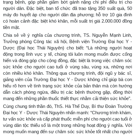
trạng bệnh, góp phần giảm bớt gánh nặng chi phí điều trị cho
người dân. Đặc biệt, ban tổ chức đã trao tặng 350 suất quà, 50
máy đo huyết áp cho người dân địa phương; hỗ trợ 10 gia đình
có hoàn cảnh đặc biệt khó khăn, mỗi suất trị giá 2.000.000 đồng
tiền mặt.
Chia sẻ về ý nghĩa của chương trình, TS. Nguyễn Mạnh Linh,
Trưởng phòng Công tác xã hội, Bệnh viện Trường Đại học Y -
Dược (Đại học Thái Nguyên) cho biết: “Là những người hoạt
động trong lĩnh vực y tế, chúng tôi luôn mong muốn được cống
hiến và đóng góp cho cộng đồng, đặc biệt là trong việc chăm sóc
sức khỏe cho người cao tuổi ở vùng sâu, vùng xa, những nơi
còn nhiều khó khăn. Thông qua chương trình, đội ngũ y bác sĩ,
giảng viên của Trường Đại học Y - Dược không chỉ giúp bà con
hiểu rõ hơn về tình trạng sức khỏe của bản thân mà còn hướng
dẫn cách phòng ngừa, điều trị các bệnh thường gặp, đồng thời
mang đến những phần thuốc thiết thực nhằm cải thiện sức khỏe”.
Cùng chung tinh thần đó, ThS. Hà Thế Duy, Bí thư Đoàn Trường
Đại học Y - Dược Thái Nguyên nhấn mạnh: “Chương trình khám,
tư vấn sức khỏe và cấp phát thuốc miễn phí cho người cao tuổi ở
vùng dân tộc thiểu số là một trong những hoạt động ý nghĩa. Với
mong muốn mang đến sự chăm sóc sức khỏe tốt nhất cho người