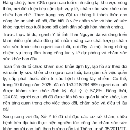
Đáng chú ý, hơn 70% người cao tuổi sinh sống tại khu vực nông
thôn, nơi điều kiện tiếp cận dịch vụ y tế, chăm sóc sức khỏe còn
nhiều hạn chế. Thực trạng này đặt ra không ít thách thức cho
công tác an sinh xã hội, đặc biệt là việc chăm sóc và bảo vệ sức
khỏe người cao tuổi trong bối cảnh dân số già hóa nhanh chóng.
Trước thực tế đó, ngành Y tế tỉnh Thái Nguyên đã và đang triển
khai nhiều giải pháp đồng bộ nhằm nâng cao chất lượng chăm
sóc sức khỏe cho người cao tuổi, coi đây là một trong những
nhiệm vụ trọng tâm trong công tác y tế dự phòng và chăm sóc
sức khỏe ban đầu.
Toàn tỉnh đã tổ chức khám sức khỏe định kỳ, lập hồ sơ theo dõi
và quản lý sức khỏe cho người cao tuổi, bao gồm cả việc quản
lý, cấp phát thuốc điều trị các bệnh không lây nhiễm. Cụ thể,
trong 10 tháng năm 2025, đã có 153.218/264.989 người cao tuổi
được khám sức khỏe định kỳ, đạt tỷ lệ 57,8%. Đồng thời,
124.031 người cao tuổi đã được lập hồ sơ quản lý sức khỏe, tạo
nền tảng quan trọng cho việc theo dõi, chăm sóc và điều trị lâu
dài.
Song song với đó, Sở Y tế đã chỉ đạo các cơ sở khám, chữa
bệnh trên địa bàn thực hiện nghiêm túc công tác chăm sóc sức
khỏe người cao tuổi theo hướng dẫn tại Thông tư số 35/2011/TT-