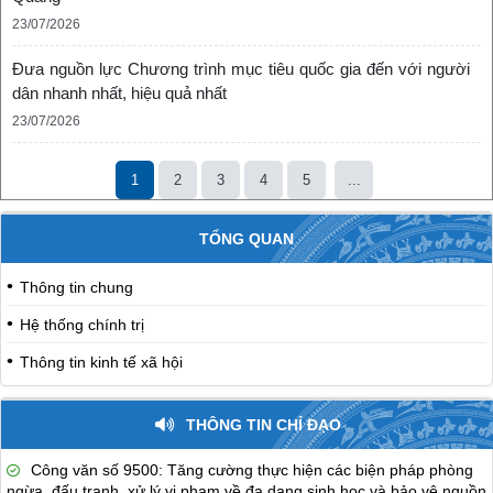
23/07/2026
Đưa nguồn lực Chương trình mục tiêu quốc gia đến với người
dân nhanh nhất, hiệu quả nhất
23/07/2026
1
2
3
4
5
...
TỔNG QUAN
Thông tin chung
Hệ thống chính trị
Thông tin kinh tế xã hội
THÔNG TIN CHỈ ĐẠO
Công văn số 9500: Tăng cường thực hiện các biện pháp phòng
ngừa, đấu tranh, xử lý vi phạm về đa dạng sinh học và bảo vệ nguồn