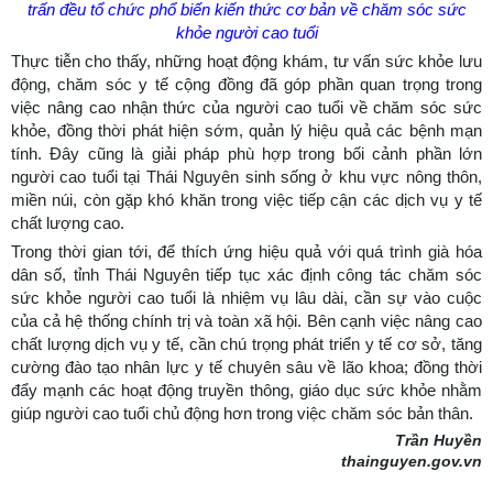
trấn đều tổ chức phổ biến kiến thức cơ bản về chăm sóc sức
khỏe người cao tuổi
Thực tiễn cho thấy, những hoạt động khám, tư vấn sức khỏe lưu
động, chăm sóc y tế cộng đồng đã góp phần quan trọng trong
việc nâng cao nhận thức của người cao tuổi về chăm sóc sức
khỏe, đồng thời phát hiện sớm, quản lý hiệu quả các bệnh mạn
tính. Đây cũng là giải pháp phù hợp trong bối cảnh phần lớn
người cao tuổi tại Thái Nguyên sinh sống ở khu vực nông thôn,
miền núi, còn gặp khó khăn trong việc tiếp cận các dịch vụ y tế
chất lượng cao.
Trong thời gian tới, để thích ứng hiệu quả với quá trình già hóa
dân số, tỉnh Thái Nguyên tiếp tục xác định công tác chăm sóc
sức khỏe người cao tuổi là nhiệm vụ lâu dài, cần sự vào cuộc
của cả hệ thống chính trị và toàn xã hội. Bên cạnh việc nâng cao
chất lượng dịch vụ y tế, cần chú trọng phát triển y tế cơ sở, tăng
cường đào tạo nhân lực y tế chuyên sâu về lão khoa; đồng thời
đẩy mạnh các hoạt động truyền thông, giáo dục sức khỏe nhằm
giúp người cao tuổi chủ động hơn trong việc chăm sóc bản thân.
Trần Huyền
thainguyen.gov.vn