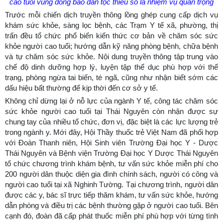
cao tuổi vùng đồng bào dân tộc thiểu số là nhiệm vụ quan trọng
Trước mỗi chiến dịch truyền thông lồng ghép cung cấp dịch vụ
khám sức khỏe, sàng lọc bệnh, các Trạm Y tế xã, phường, thị
trấn đều tổ chức phổ biến kiến thức cơ bản về chăm sóc sức
khỏe người cao tuổi; hướng dẫn kỹ năng phòng bệnh, chữa bệnh
và tự chăm sóc sức khỏe. Nội dung truyền thông tập trung vào
chế độ dinh dưỡng hợp lý, luyện tập thể dục phù hợp với thể
trạng, phòng ngừa tai biến, té ngã, cũng như nhận biết sớm các
dấu hiệu bất thường để kịp thời đến cơ sở y tế.
Không chỉ dừng lại ở nỗ lực của ngành Y tế, công tác chăm sóc
sức khỏe người cao tuổi tại Thái Nguyên còn nhận được sự
chung tay của nhiều tổ chức, đơn vị, đặc biệt là các lực lượng trẻ
trong ngành y. Mới đây, Hội Thầy thuốc trẻ Việt Nam đã phối hợp
với Đoàn Thanh niên, Hội Sinh viên Trường Đại học Y - Dược
Thái Nguyên và Bệnh viện Trường Đại học Y Dược Thái Nguyên
tổ chức chương trình khám bệnh, tư vấn sức khỏe miễn phí cho
200 người dân thuộc diện gia đình chính sách, người có công và
người cao tuổi tại xã Nghinh Tường. Tại chương trình, người dân
được các y, bác sĩ trực tiếp thăm khám, tư vấn sức khỏe, hướng
dẫn phòng và điều trị các bệnh thường gặp ở người cao tuổi. Bên
cạnh đó, đoàn đã cấp phát thuốc miễn phí phù hợp với từng tình