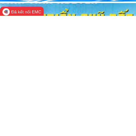
Đã kết nối EMC
THÔNG TIN TRA CỨU
THỐNG KÊ TRUY CẬP
Đang online:
579
Hôm nay:
75,567
Trong tuần:
290,640
Tất cả:
207,448,987