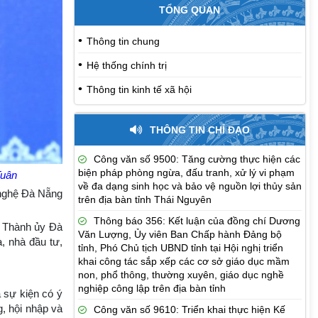
TỔNG QUAN
Thông tin chung
Hệ thống chính trị
Thông tin kinh tế xã hội
THÔNG TIN CHỈ ĐẠO
Công văn số 9500: Tăng cường thực hiện các
biện pháp phòng ngừa, đấu tranh, xử lý vi phạm
Tuân
về đa dạng sinh học và bảo vệ nguồn lợi thủy sản
 nghệ Đà Nẵng
trên địa bàn tỉnh Thái Nguyên
Thông báo 356: Kết luận của đồng chí Dương
 Thành ủy Đà
Văn Lượng, Ủy viên Ban Chấp hành Đảng bộ
, nhà đầu tư,
tỉnh, Phó Chủ tịch UBND tỉnh tại Hội nghị triển
khai công tác sắp xếp các cơ sở giáo dục mầm
non, phổ thông, thường xuyên, giáo dục nghề
nghiệp công lập trên địa bàn tỉnh
 sự kiện có ý
, hội nhập và
Công văn số 9610: Triển khai thực hiện Kế