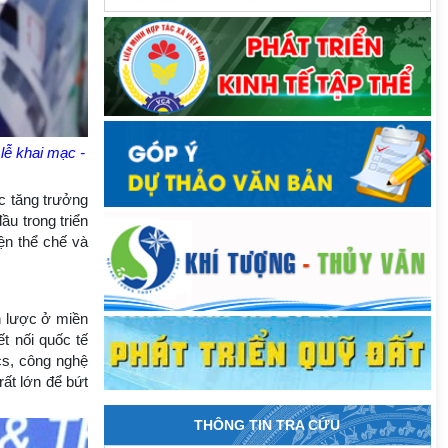
lễ khai mạc -
c tăng trưởng
u trong triển
ện thể chế và
n lược ở miền
t nối quốc tế
cs, công nghệ
ất lớn để bứt
THÔNG TIN TRA CỨU