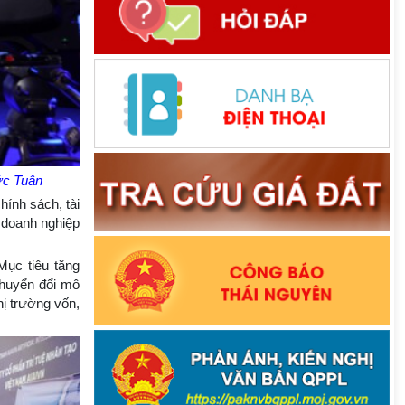
ức Tuân
hính sách, tài
à doanh nghiệp
ục tiêu tăng
chuyển đổi mô
hị trường vốn,