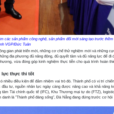
m các sản phẩm công nghệ, sản phẩm đổi mới sáng tạo trước thềm 
nh VGP/Đức Tuân
hông gian phát triển mới, những cơ chế thử nghiệm mới và những cự
ng địa phương đủ năng động, đủ quyết tâm và đủ năng lực để đi đầ
hương, vừa đóng góp kinh nghiệm thực tiễn cho quá trình hoàn thi
lực thực thi tốt
nhiều điều kiện để đảm nhiệm vai trò đó. Thành phố có vị trí chiế
c đầu tư, nguồn nhân lực ngày càng được nâng cao và khả năng kế
tâm Tài chính quốc tế (IFC), Khu Thương mại tự do (FTZ), logisti
nh danh là "Thành phố đáng sống", Đà Nẵng đang đứng trước cơ hội r