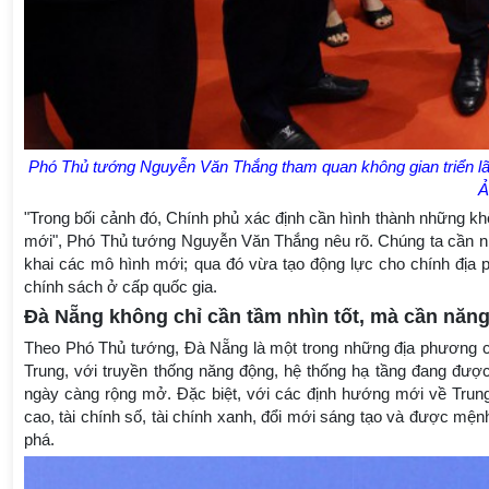
Phó Thủ tướng Nguyễn Văn Thắng tham quan không gian triển lã
Ả
"Trong bối cảnh đó, Chính phủ xác định cần hình thành những k
mới", Phó Thủ tướng Nguyễn Văn Thắng nêu rõ. Chúng ta cần nhữ
khai các mô hình mới; qua đó vừa tạo động lực cho chính địa p
chính sách ở cấp quốc gia.
Đà Nẵng không chỉ cần tầm nhìn tốt, mà cần năng 
Theo Phó Thủ tướng, Đà Nẵng là một trong những địa phương có 
Trung, với truyền thống năng động, hệ thống hạ tầng đang đượ
ngày càng rộng mở. Đặc biệt, với các định hướng mới về Trung 
cao, tài chính số, tài chính xanh, đổi mới sáng tạo và được mệ
phá.