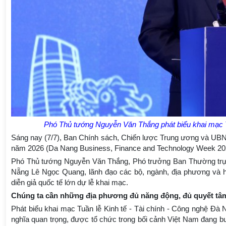
Phó Thủ tướng Nguyễn Văn Thắng phát biểu khai mạc 
Sáng nay (7/7), Ban Chính sách, Chiến lược Trung ương và UBND
năm 2026 (Da Nang Business, Finance and Technology Week 2
Phó Thủ tướng Nguyễn Văn Thắng, Phó trưởng Ban Thường trực
Nẵng Lê Ngọc Quang, lãnh đạo các bộ, ngành, địa phương và hơn
diễn giả quốc tế lớn dự lễ khai mạc.
Chúng ta cần những địa phương đủ năng động, đủ quyết tâm,
Phát biểu khai mạc Tuần lễ Kinh tế - Tài chính - Công nghệ Đ
nghĩa quan trọng, được tổ chức trong bối cảnh Việt Nam đang bư