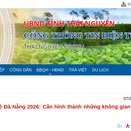
Sơ
UBND TỈNH THÁI NGUYÊN
CỔNG THÔNG TIN ĐIỆN 
THAI NGUYEN PORTAL
ỆP
CÔNG DÂN
ĐBQH - HĐND
TRÀ VIỆT
DU LỊCH
07/
hệ Đà Nẵng 2026: Cần hình thành những không gian 