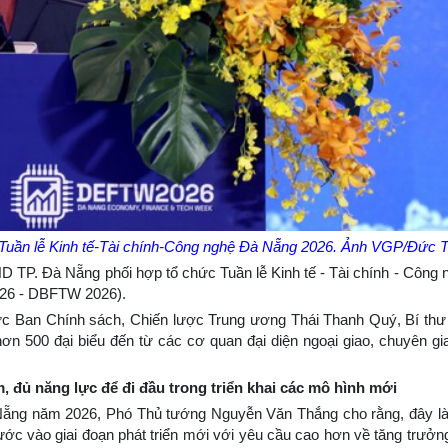
Tuần lễ Kinh tế-Tài chính-Công nghệ Đà Nẵng 2026. Ảnh VGP/Đức 
 TP. Đà Nẵng phối hợp tổ chức Tuần lễ Kinh tế - Tài chính - Công
026 - DBFTW 2026).
 Ban Chính sách, Chiến lược Trung ương Thái Thanh Quý, Bí thư
 500 đại biểu đến từ các cơ quan đại diện ngoại giao, chuyên gia
 đủ năng lực để đi đầu trong triển khai các mô hình mới
à Nẵng năm 2026, Phó Thủ tướng Nguyễn Văn Thắng cho rằng, đây là
ớc vào giai đoạn phát triển mới với yêu cầu cao hơn về tăng trưởng