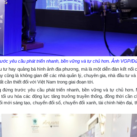
ước yêu cầu phát triển nhanh, bền vững và tự chủ hơn. Ảnh VGP/Đ
 tư hay quảng bá hình ảnh địa phương, mà là một diễn đàn kết nối c
Đây cũng là không gian để các nhà quản lý, chuyên gia, nhà đầu tư v
t cần thiết đối với Việt Nam trong giai đoạn tới.
ứng trước yêu cầu phát triển nhanh, bền vững và tự chủ hơn. M
a tối ưu hóa các động lực tăng trưởng truyền thống, đồng thời cần 
mới sáng tạo, chuyển đổi số, chuyển đổi xanh, tài chính hiện đại, t