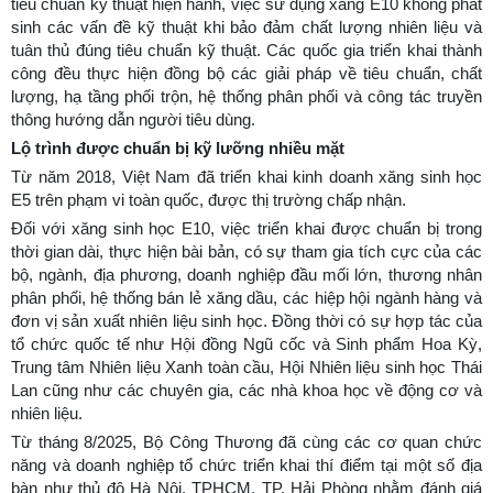
tiêu chuẩn kỹ thuật hiện hành, việc sử dụng xăng E10 không phát
sinh các vấn đề kỹ thuật khi bảo đảm chất lượng nhiên liệu và
tuân thủ đúng tiêu chuẩn kỹ thuật. Các quốc gia triển khai thành
công đều thực hiện đồng bộ các giải pháp về tiêu chuẩn, chất
lượng, hạ tầng phối trộn, hệ thống phân phối và công tác truyền
thông hướng dẫn người tiêu dùng.
Lộ trình được chuẩn bị kỹ lưỡng nhiều mặt
Từ năm 2018, Việt Nam đã triển khai kinh doanh xăng sinh học
E5 trên phạm vi toàn quốc, được thị trường chấp nhận.
Đối với xăng sinh học E10, việc triển khai được chuẩn bị trong
thời gian dài, thực hiện bài bản, có sự tham gia tích cực của các
bộ, ngành, địa phương, doanh nghiệp đầu mối lớn, thương nhân
phân phối, hệ thống bán lẻ xăng dầu, các hiệp hội ngành hàng và
đơn vị sản xuất nhiên liệu sinh học. Đồng thời có sự hợp tác của
tổ chức quốc tế như Hội đồng Ngũ cốc và Sinh phẩm Hoa Kỳ,
Trung tâm Nhiên liệu Xanh toàn cầu, Hội Nhiên liệu sinh học Thái
Lan cũng như các chuyên gia, các nhà khoa học về động cơ và
nhiên liệu.
Từ tháng 8/2025, Bộ Công Thương đã cùng các cơ quan chức
năng và doanh nghiệp tổ chức triển khai thí điểm tại một số địa
bàn như thủ đô Hà Nội, TPHCM, TP. Hải Phòng nhằm đánh giá