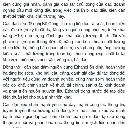
kiến cũng ghi nhận, đánh giá cao sự chủ động của các doanh
nghiệp đầu mối xăng dầu trong việc chuẩn bị các điều kiện cần
thiết để triển khai chủ trương này.
Các đại biểu đề nghị Bộ Công Thương tiếp tục rà soát, hoàn thiện
các điều kiện kỹ thuật, hạ tầng và nguồn cung phục vụ triển khai
xăng E10; chú trọng đánh giá khả năng tương thích đối với
phương tiện giao thông đời cũ; nâng cao tiêu chuẩn chất lượng
nhiên liệu, hệ thống bảo quản, phối trộn và phân phối; tăng cường
kiểm soát chất lượng trong toàn bộ chuỗi cung ứng, nhất là tại
khu vực miền núi, vùng sâu, vùng xa, hải đảo.
Đồng thời, cần bảo đảm nguồn cung Ethanol ổn định, hoàn thiện
hạ tầng logistics, kho bãi, cầu cảng, đánh giá đầy đủ tác động đối
với người tiêu dùng và doanh nghiệp, cũng như sớm hoàn thiện
các cơ chế, chính sách về thuế, tài chính, sản xuất, kinh doanh
và phát triển nguồn nguyên liệu Ethanol trong nước để tạo điều
kiện thuận lợi cho quá trình triển khai.
Các đại biểu nhấn mạnh yêu cầu đẩy mạnh công tác thông tin,
tuyên truyền theo hướng chủ động, kịp thời, chính xác và minh
bạch nhằm giải đáp các băn khoăn của người dân, tạo sự đồng
thuận xã hội và phản bác các thông tin sai lệch liên quan đến