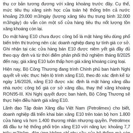
thụ cơ bản tương đương với xăng khoáng trước đây. Cụ thể,
mức tiêu thụ xăng sinh học của toàn hệ thống trên cả nước
khoảng 29.000 m3/ngày (lượng xăng tiêu thụ trung bình 32.000
m3/ngày) do vẫn còn một số cửa hàng tiêu thụ nốt lượng tồn
xăng khoáng còn lại.
Do mặt hàng E10 chưa được công bố là mặt hàng tiêu dùng phổ
biến trên thị trường nên các doanh nghiệp đang tự tính giá cơ sở.
Ghi nhận tại các cửa hàng bán E10 được niêm yết giá đầy đủ
theo quy định và từ thời điểm phân phối thử nghiệm tháng 8/2025
đến nay, giá xăng E10 luôn thấp hơn giá xăng khoáng cùng loại.
Hiện nay, Bộ Công Thương đang trình Chính phủ ban hành Nghị
quyết về việc thực hiện lộ trình xăng E10, theo đó xác định kể từ
ngày 1/6/2026, xăng E10 được xác định là mặt hàng xăng dầu
nhà nước công bố giá cơ sở xăng dầu, thay thế xăng khoáng
RON95-III. Khi Nghị quyết được ban hành, Bộ Công Thương sẽ
thực hiện điều hành giá xăng E10.
Lãnh đạo Tập đoàn Xăng dầu Việt Nam (Petrolimex) cho biết,
doanh nghiệp đã triển khai bán xăng E10 trên toàn bộ hơn 1.800
cửa hàng và hơn 1.400 thương nhân nhượng quyền. Petrolimex
đã đầu tư hệ thống phối trộn xăng E10 với năng lực khoảng 7,7
triệu m3/năm, đáp ứng không chỉ nhu cầu của hệ thống mà còn