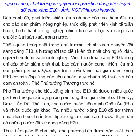
nguồn cung, chất lượng và quyền lợi người tiêu dùng khi chuyển
đổi sang xăng E10 - Ảnh: VGP/Phương Nguyên
Bên cạnh đó, phát triển nhiên liệu sinh học còn tạo thêm đầu ra
cho các sản phẩm nông nghiệp, thúc đẩy phát triển kinh tế tuần
hoàn, hình thành công nghiệp nhiên liệu sinh học và nâng cao
chuỗi giá trị sản xuất trong nước.
"Điều quan trọng nhất trong chủ trương, chính sách chuyển đổi
sang xăng E10 là hướng tới tạo điều kiện tốt nhất cho người dân,
người tiêu dùng và doanh nghiệp. Việc triển khai xăng E10 không
chỉ góp phần giảm phát thải, bảo đảm nguồn cung nhiên liệu mà
còn giảm giá bán. Qua quá trình triển khai thời gian qua, xăng
E10 cơ bản đáp ứng các tiêu chuẩn, quy chuẩn kỹ thuật và bảo
đảm an toàn", Phó Thủ tướng Thường trực nói.
Phó Thủ tướng cho biết, xăng sinh học E10 đã được nhiều quốc
gia trên thế giới sử dụng rộng rãi trong thời gian dài như: Hoa Kỳ,
Brazil, Ấn Độ, Thái Lan, các nước thuộc Liên minh Châu Âu (EU)
và nhiều quốc gia khác. Tại nhiều nước, xăng E10 đã trở thành
nhiên liệu tiêu chuẩn trên thị trường từ nhiều năm trước, thậm chí
có những nước đã sử dụng xăng E20.
Thực tiễn quốc tế cho thấy, các phương tiện được sản xuất theo