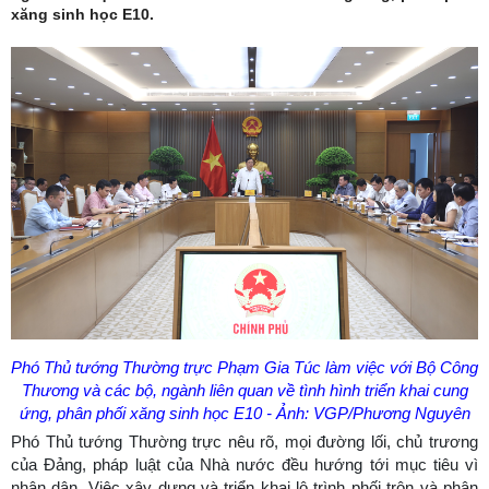
xăng sinh học E10.
Phó Thủ tướng Thường trực Phạm Gia Túc làm việc với Bộ Công
Thương và các bộ, ngành liên quan về tình hình triển khai cung
ứng, phân phối xăng sinh học E10 - Ảnh: VGP/Phương Nguyên
Phó Thủ tướng Thường trực nêu rõ, mọi đường lối, chủ trương
của Đảng, pháp luật của Nhà nước đều hướng tới mục tiêu vì
nhân dân. Việc xây dựng và triển khai lộ trình phối trộn và phân