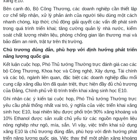
xăng E10.
Bên cạnh đó, Bộ Công Thương, các doanh nghiệp cần thiết lập
cơ chế tiếp nhận, xử lý phản ánh của người tiêu dùng một cách
nhanh chóng, kịp thời; chủ động giải quyết các vấn đề phát sinh
trong quá trình triển khai; tăng cường quản lý nhà nước, kiểm
soát chất lượng nhiên liệu, phòng chống gian lận thương mại và
bảo đảm an ninh, trật tự trên thị trường.
Chủ trương đúng đắn, phù hợp với định hướng phát triển
năng lượng quốc gia
Kết luận cuộc họp, Phó Thủ tướng Thường trực đánh giá cao các
bộ Công Thương, Khoa học và Công nghệ, Xây dựng, Tài chính
và các bộ, ngành liên quan, đặc biệt các doanh nghiệp đầu mối
cung cấp xăng dầu lớn đã quán triệt, thực hiện đầy đủ chủ trương
của Đảng, Chính phủ về lộ trình triển khai xăng sinh học E10.
Ghi nhận các ý kiến tại cuộc họp, Phó Thủ tướng Thường trực
yêu cầu phải thống nhất vai trò, ý nghĩa của việc triển khai xăng
sinh học E10, loại nhiên liệu được phối trộn 90% xăng khoáng và
10% Ethanol được sản xuất chủ yếu từ các nguồn nguyên liệu
nông nghiệp như ngô, mía, sắn. Vì vậy, việc triển khai sử dụng
xăng E10 là chủ trương đúng đắn, phù hợp với định hướng phát
triển năng lượng quốc gia. Việc thay thế một phần xăng khoáng