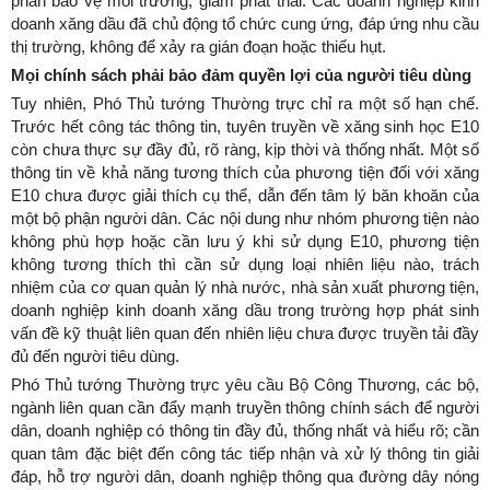
phần bảo vệ môi trường, giảm phát thải. Các doanh nghiệp kinh
doanh xăng dầu đã chủ động tổ chức cung ứng, đáp ứng nhu cầu
thị trường, không để xảy ra gián đoạn hoặc thiếu hụt.
Mọi chính sách phải bảo đảm quyền lợi của người tiêu dùng
Tuy nhiên, Phó Thủ tướng Thường trực chỉ ra một số hạn chế.
Trước hết công tác thông tin, tuyên truyền về xăng sinh học E10
còn chưa thực sự đầy đủ, rõ ràng, kịp thời và thống nhất. Một số
thông tin về khả năng tương thích của phương tiện đối với xăng
E10 chưa được giải thích cụ thể, dẫn đến tâm lý băn khoăn của
một bộ phận người dân. Các nội dung như nhóm phương tiện nào
không phù hợp hoặc cần lưu ý khi sử dụng E10, phương tiện
không tương thích thì cần sử dụng loại nhiên liệu nào, trách
nhiệm của cơ quan quản lý nhà nước, nhà sản xuất phương tiện,
doanh nghiệp kinh doanh xăng dầu trong trường hợp phát sinh
vấn đề kỹ thuật liên quan đến nhiên liệu chưa được truyền tải đầy
đủ đến người tiêu dùng.
Phó Thủ tướng Thường trực yêu cầu Bộ Công Thương, các bộ,
ngành liên quan cần đẩy mạnh truyền thông chính sách để người
dân, doanh nghiệp có thông tin đầy đủ, thống nhất và hiểu rõ; cần
quan tâm đặc biệt đến công tác tiếp nhận và xử lý thông tin giải
đáp, hỗ trợ người dân, doanh nghiệp thông qua đường dây nóng