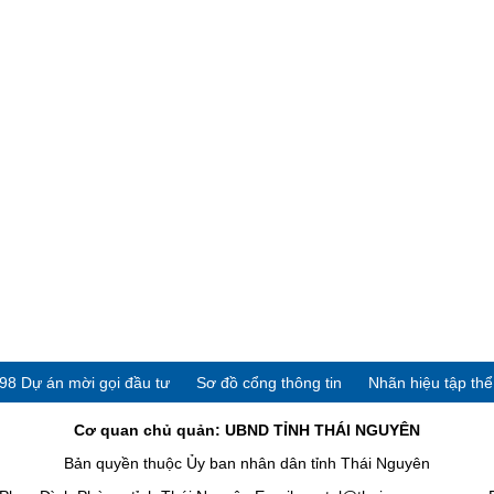
98 Dự án mời gọi đầu tư
Sơ đồ cổng thông tin
Nhãn hiệu tập th
Cơ quan chủ quản: UBND TỈNH THÁI NGUYÊN
Bản quyền thuộc Ủy ban nhân dân tỉnh Thái Nguyên