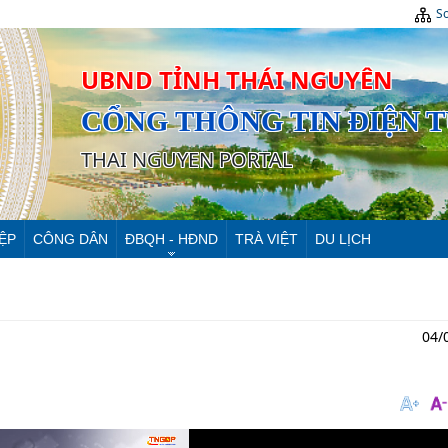
Sơ
UBND TỈNH THÁI NGUYÊN
CỔNG THÔNG TIN ĐIỆN 
THAI NGUYEN PORTAL
ỆP
CÔNG DÂN
ĐBQH - HĐND
TRÀ VIỆT
DU LỊCH
04/