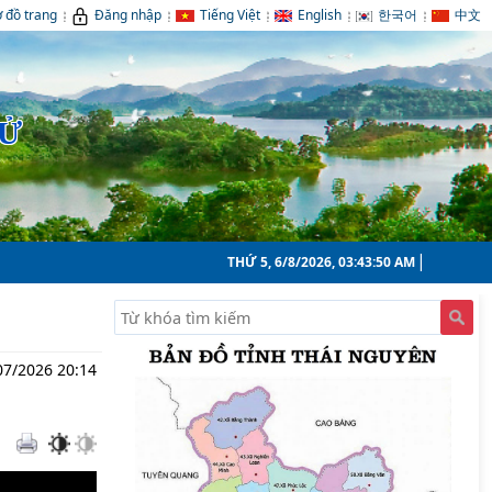
 đồ trang
Đăng nhập
Tiếng Việt
English
한국어
中文
TỬ
THỨ 5, 6/8/2026, 03:43:51 AM
07/2026 20:14