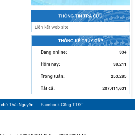
THÔNG TIN TRA CỨU
THỐNG KÊ TRUY CẬP
Đang online:
334
Hôm nay:
38,211
Trong tuần:
253,285
Tất cả:
207,411,631
ể chè Thái Nguyên
Facebook Cổng TTĐT