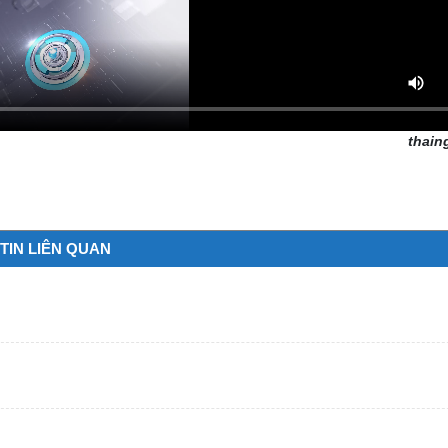
thain
TIN LIÊN QUAN