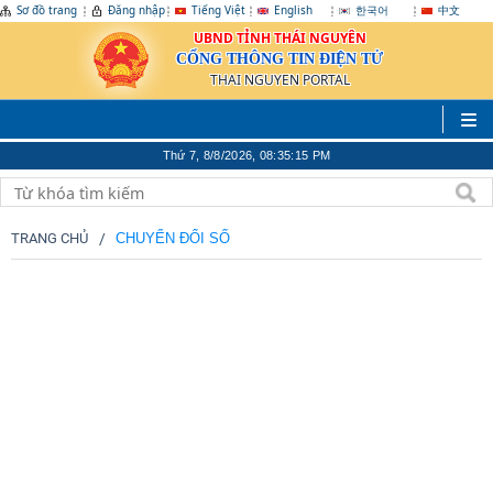
Sơ đồ trang
Đăng nhập
Tiếng Việt
English
한국어
中文
UBND TỈNH THÁI NGUYÊN
CỔNG THÔNG TIN ĐIỆN TỬ
THAI NGUYEN PORTAL
Thứ 7, 8/8/2026, 08:35:16 PM
TRANG CHỦ
CHUYỂN ĐỔI SỐ