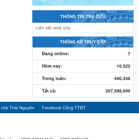
THÔNG TIN TRA CỨU
THỐNG KÊ TRUY CẬP
Đang online:
7
Hôm nay:
10,322
Trong tuần:
440,348
Tất cả:
207,598,695
ể chè Thái Nguyên
Facebook Cổng TTĐT