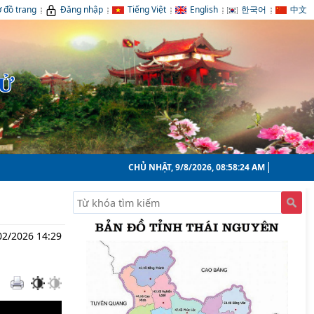
 đồ trang
Đăng nhập
Tiếng Việt
English
한국어
中文
TỬ
CHỦ NHẬT, 9/8/2026, 08:58:25 AM
02/2026 14:29