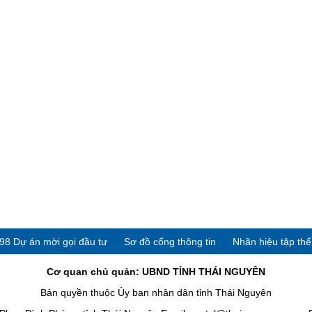
98 Dự án mời gọi đầu tư
Sơ đồ cổng thông tin
Nhãn hiệu tập th
Cơ quan chủ quản: UBND TỈNH THÁI NGUYÊN
Bản quyền thuộc Ủy ban nhân dân tỉnh Thái Nguyên