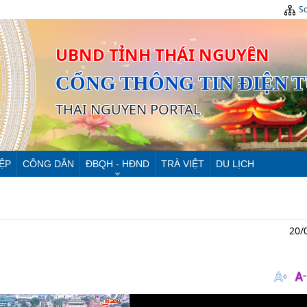
Sơ
UBND TỈNH THÁI NGUYÊN
CỔNG THÔNG TIN ĐIỆN 
THAI NGUYEN PORTAL
ỆP
CÔNG DÂN
ĐBQH - HĐND
TRÀ VIỆT
DU LỊCH
20/