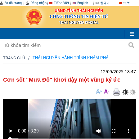
Sơ đồ trang
Đăng nhập
Tiếng Việt
English
한국어
中文
UBND TỈNH THÁI NGUYÊN
CỔNG THÔNG TIN ĐIỆN TỬ
THAI NGUYEN PORTAL
TRANG CHỦ
THÁI NGUYÊN HÀNH TRÌNH KHÁM PHÁ
12/09/2025 18:47
Cơn sốt "Mưa Đỏ" khơi dậy một vùng ký ức