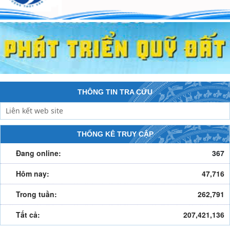
THÔNG TIN TRA CỨU
THỐNG KÊ TRUY CẬP
Đang online:
367
Hôm nay:
47,716
Trong tuần:
262,791
Tất cả:
207,421,136