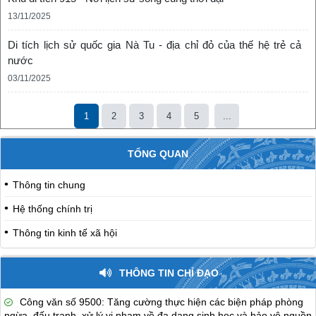
13/11/2025
Di tích lịch sử quốc gia Nà Tu - địa chỉ đỏ của thế hệ trẻ cả
nước
03/11/2025
1
2
3
4
5
...
TỔNG QUAN
Thông tin chung
Hệ thống chính trị
Thông tin kinh tế xã hội
THÔNG TIN CHỈ ĐẠO
Công văn số 9500: Tăng cường thực hiện các biện pháp phòng
ngừa, đấu tranh, xử lý vi phạm về đa dạng sinh học và bảo vệ nguồn