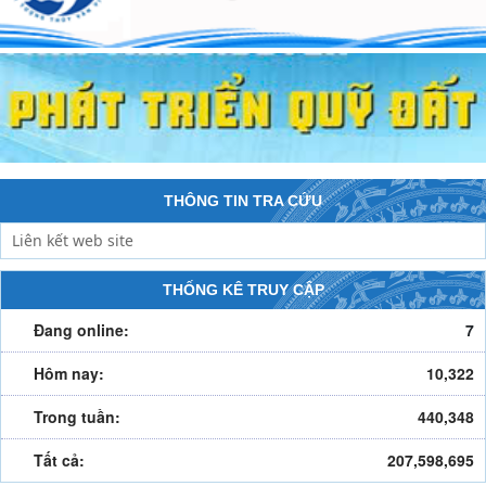
THÔNG TIN TRA CỨU
THỐNG KÊ TRUY CẬP
Đang online:
7
Hôm nay:
10,322
Trong tuần:
440,348
Tất cả:
207,598,695