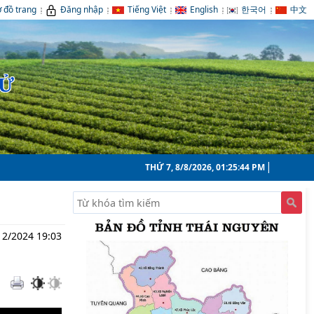
 đồ trang
Đăng nhập
Tiếng Việt
English
한국어
中文
TỬ
THỨ 7, 8/8/2026, 01:25:45 PM
12/2024 19:03