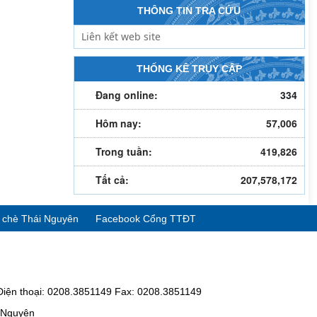
THÔNG TIN TRA CỨU
THỐNG KÊ TRUY CẬP
Đang online:
334
Hôm nay:
57,006
Trong tuần:
419,826
Tất cả:
207,578,172
ể chè Thái Nguyên
Facebook Cổng TTĐT
Điện thoại: 0208.3851149 Fax: 0208.3851149
i Nguyên