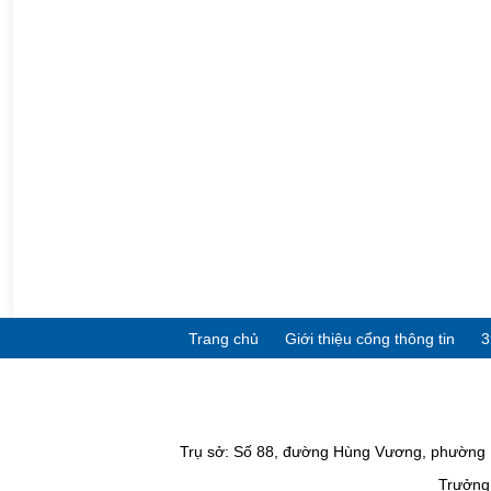
Trang chủ
Giới thiệu cổng thông tin
3
Trụ sở: Số 88, đường Hùng Vương, phường P
Trưởng 