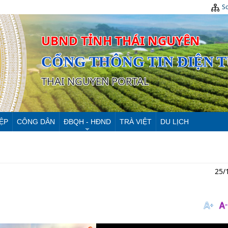
Sơ
UBND TỈNH THÁI NGUYÊN
CỔNG THÔNG TIN ĐIỆN 
THAI NGUYEN PORTAL
ỆP
CÔNG DÂN
ĐBQH - HĐND
TRÀ VIỆT
DU LỊCH
25/