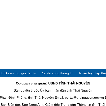
98 Dự án mời gọi đầu tư
Sơ đồ cổng thông tin
Nhãn hiệu tập th
Cơ quan chủ quản: UBND TỈNH THÁI NGUYÊN
Bản quyền thuộc Ủy ban nhân dân tỉnh Thái Nguyên
han Đình Phùng, tỉnh Thái Nguyên Email: portal@thainguyen.gov.vn 
Ban Biên tập: Đào Ngọc Anh, Giám đốc Trung tâm Thông tin tỉnh Thá