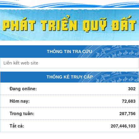
THÔNG TIN TRA CỨU
THỐNG KÊ TRUY CẬP
Đang online:
302
Hôm nay:
72,683
Trong tuần:
287,756
Tất cả:
207,446,103