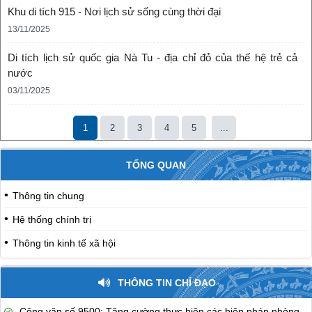
Khu di tích 915 - Nơi lịch sử sống cùng thời đại
13/11/2025
Di tích lịch sử quốc gia Nà Tu - địa chỉ đỏ của thế hệ trẻ cả
nước
03/11/2025
1
2
3
4
5
...
TỔNG QUAN
Thông tin chung
Hệ thống chính trị
Thông tin kinh tế xã hội
THÔNG TIN CHỈ ĐẠO
Công văn số 9500: Tăng cường thực hiện các biện pháp phòng