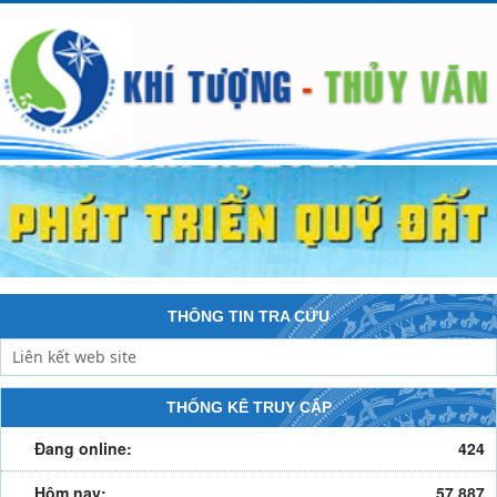
THÔNG TIN TRA CỨU
THỐNG KÊ TRUY CẬP
Đang online:
424
Hôm nay:
57,887