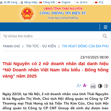
Sơ đồ trang
Đăng nhập
Tiếng Việt
English
한국어
中文
UBND TỈNH THÁI NGUYÊN
CỔNG THÔNG TIN ĐIỆN TỬ
THAI NGUYEN PORTAL
TRANG CHỦ
TIN TỨC - SỰ KIỆN
TIN HOẠT ĐỘNG CỦA ĐỊA PHƯ
23/10/2025 08:00
Thái Nguyên có 2 nữ doanh nhân đạt danh hiệu
“Nữ Doanh nhân Việt Nam tiêu biểu - Bông hồng
vàng" năm 2025
Ngày 22/10, tại Hà Nội, 2 nữ doanh nhân của tỉnh Thái Nguyên
là bà Nguyễn Thị Vinh, Chủ tịch Hội đồng quản trị Công ty CP
Thương mại Thái Hưng và bà Trần Thị Kim Cúc, Chủ tịch Hội
đồng quản trị Công ty CP CNT Group đã vinh dự được trao