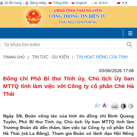
Sơ đồ trang
Đăng nhập
Tiếng Việt
English
한국어
中文
UBND TỈNH THÁI NGUYÊN
CỔNG THÔNG TIN ĐIỆN TỬ
THAI NGUYEN PORTAL
TRANG CHỦ
TIN TỨC - SỰ KIỆN
TIN HOẠT ĐỘNG CỦA TỈNH
03/06/2026 17:06
Đồng chí Phó Bí thư Tỉnh ủy, Chủ tịch Ủy ban
MTTQ tỉnh làm việc với Công ty cổ phần Chè Hà
Thái
Ngày 3/6, Đoàn công tác của tỉnh do đồng chí Đinh Quang
Tuyên, Phó Bí thư Tỉnh ủy, Chủ tịch Ủy ban MTTQ tỉnh làm
Trưởng Đoàn đã đến thăm, làm việc tại Công ty cổ phần Chè
Hà Thái (xã La Bằng). Tham gia Đoàn có lãnh đạo Hội Nông