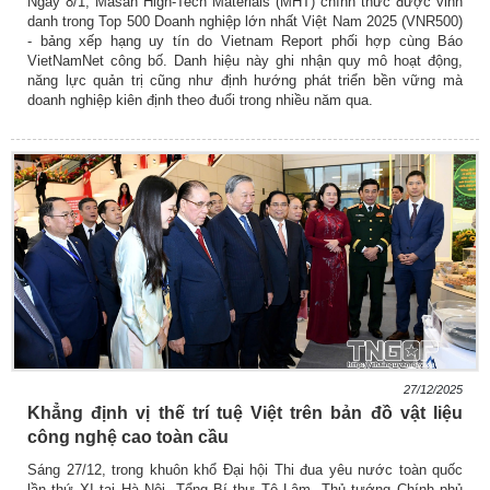
Ngày 8/1, Masan High-Tech Materials (MHT) chính thức được vinh
danh trong Top 500 Doanh nghiệp lớn nhất Việt Nam 2025 (VNR500)
- bảng xếp hạng uy tín do Vietnam Report phối hợp cùng Báo
VietNamNet công bố. Danh hiệu này ghi nhận quy mô hoạt động,
năng lực quản trị cũng như định hướng phát triển bền vững mà
doanh nghiệp kiên định theo đuổi trong nhiều năm qua.
27/12/2025
Khẳng định vị thế trí tuệ Việt trên bản đồ vật liệu
công nghệ cao toàn cầu
Sáng 27/12, trong khuôn khổ Đại hội Thi đua yêu nước toàn quốc
lần thứ XI tại Hà Nội, Tổng Bí thư Tô Lâm, Thủ tướng Chính phủ