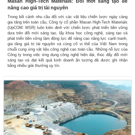
Masan High-Tech Materials: Đổi mới sáng tạo để
nâng cao giá trị tài nguyên
Trong bối cảnh nhu cầu đối với các vật liệu chiến lược ngày càng
gia tăng trên toàn cầu, Công ty cổ phần Masan High-Tech Materials
(UpCOM: MSR) luôn kiên định với chiến lược phát triển bền vững
dựa trên đổi mới sáng tạo, lấy khoa học công nghệ, sáng tạo và
phát triển bền vững làm động lực để nâng cao năng lực cạnh tranh,
gia tăng giá trị tài nguyên và củng cố vị thế của Việt Nam trong
chuỗi cung ứng vật liệu công nghệ cao toàn cầu. Những nỗ lực của
Công ty trong việc ứng dụng công nghệ hiện đại, thúc đẩy đổi mới
sáng tạo và đạt kết quả kinh doanh ấn tượng đã được ghi nhận
bằng nhiều giải thưởng uy tín.