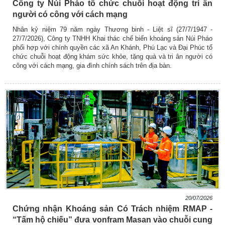
Công ty Núi Pháo tổ chức chuỗi hoạt động tri ân
người có công với cách mạng
Nhân kỷ niệm 79 năm ngày Thương binh - Liệt sĩ (27/7/1947 -
27/7/2026), Công ty TNHH Khai thác chế biến khoáng sản Núi Pháo
phối hợp với chính quyền các xã An Khánh, Phú Lạc và Đại Phúc tổ
chức chuỗi hoạt động khám sức khỏe, tặng quà và tri ân người có
công với cách mạng, gia đình chính sách trên địa bàn.
20/07/2026
Chứng nhận Khoáng sản Có Trách nhiệm RMAP -
“Tấm hộ chiếu” đưa vonfram Masan vào chuỗi cung