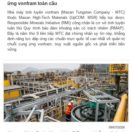
ứng vonfram toàn cầu
Nhà máy tinh luyện vonfram (Masan Tungsten Company - MTC)
thuộc Masan High-Tech Materials (UpCOM: MSR) tiếp tục được
Responsible Minerals Initiative (RMI) công nhận là cơ sở tinh luyện
tuân thủ Quy trình bảo đảm khoáng sản có trách nhiệm (RMAP).
Đây là năm thứ 9 liên tiếp MTC đạt chứng nhận uy tín này, khẳng
định năng lực đáp ứng các chuẩn mực quốc tế cao nhất về quản trị
chuỗi cung ứng vonfram, truy xuất nguồn gốc và phát triển bền
vững.
09/07/2026