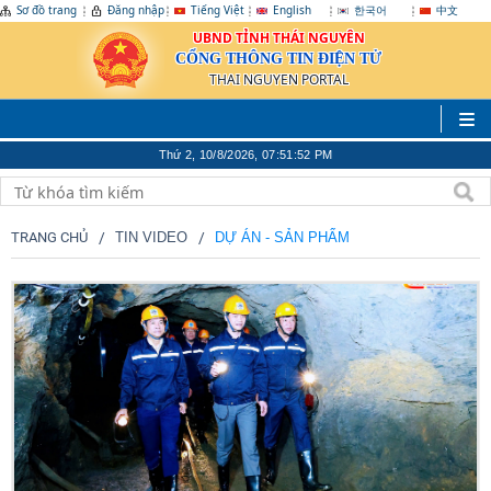
Sơ đồ trang
Đăng nhập
Tiếng Việt
English
한국어
中文
UBND TỈNH THÁI NGUYÊN
CỔNG THÔNG TIN ĐIỆN TỬ
THAI NGUYEN PORTAL
Thứ 2, 10/8/2026, 07:51:55 PM
TRANG CHỦ
TIN VIDEO
DỰ ÁN - SẢN PHẨM