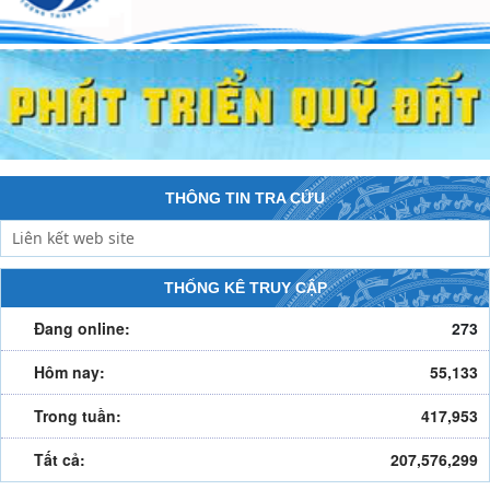
THÔNG TIN TRA CỨU
THỐNG KÊ TRUY CẬP
Đang online:
273
Hôm nay:
55,133
Trong tuần:
417,953
Tất cả:
207,576,299