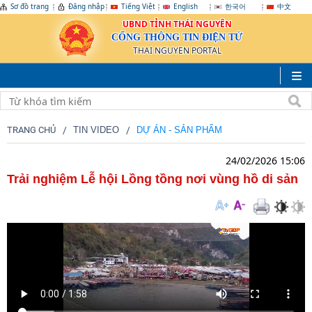
Sơ đồ trang
Đăng nhập
Tiếng Việt
English
한국어
中文
UBND TỈNH THÁI NGUYÊN
CỔNG THÔNG TIN ĐIỆN TỬ
THAI NGUYEN PORTAL
TRANG CHỦ
TIN VIDEO
DỰ ÁN - SẢN PHẨM
24/02/2026 15:06
Trải nghiệm Lễ hội Lồng tồng nơi vùng hồ di sản