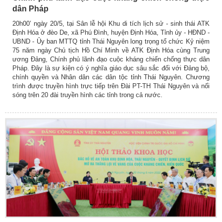
dân Pháp
20h00’ ngày 20/5, tại Sân lễ hội Khu di tích lịch sử - sinh thái ATK
Định Hóa ở đèo De, xã Phú Đình, huyện Định Hóa, Tỉnh ủy - HĐND -
UBND - Ủy ban MTTQ tỉnh Thái Nguyên long trọng tổ chức Kỷ niệm
75 năm ngày Chủ tịch Hồ Chí Minh về ATK Định Hóa cùng Trung
ương Đảng, Chính phủ lãnh đạo cuộc kháng chiến chống thực dân
Pháp. Đây là sự kiện có ý nghĩa giáo dục sâu sắc đối với Đảng bộ,
chính quyền và Nhân dân các dân tộc tỉnh Thái Nguyên. Chương
trình được truyền hình trực tiếp trên Đài PT-TH Thái Nguyên và nối
sóng trên 20 đài truyền hình các tỉnh trong cả nước.