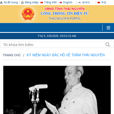
Sơ đồ trang
Đăng nhập
Tiếng Việt
English
한국어
中文
UBND TỈNH THÁI NGUYÊN
CỔNG THÔNG TIN ĐIỆN TỬ
THAI NGUYEN PORTAL
Thứ 5, 6/8/2026, 09:52:17 AM
TRANG CHỦ
KỶ NIỆM NGÀY BÁC HỒ VỀ THĂM THÁI NGUYÊN