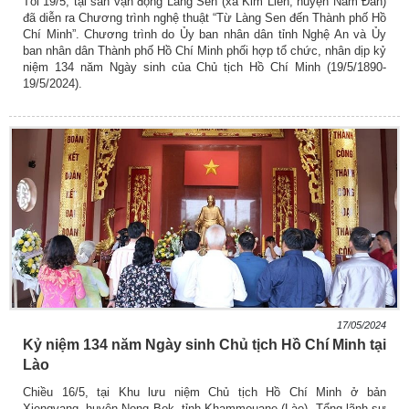
Tối 19/5, tại sân vận động Làng Sen (xã Kim Liên, huyện Nam Đàn)
đã diễn ra Chương trình nghệ thuật “Từ Làng Sen đến Thành phố Hồ
Chí Minh”. Chương trình do Ủy ban nhân dân tỉnh Nghệ An và Ủy
ban nhân dân Thành phố Hồ Chí Minh phối hợp tổ chức, nhân dịp kỷ
niệm 134 năm Ngày sinh của Chủ tịch Hồ Chí Minh (19/5/1890-
19/5/2024).
17/05/2024
Kỷ niệm 134 năm Ngày sinh Chủ tịch Hồ Chí Minh tại
Lào
Chiều 16/5, tại Khu lưu niệm Chủ tịch Hồ Chí Minh ở bản
Xiengvang, huyện Nong Bok, tỉnh Khammouane (Lào), Tổng lãnh sự