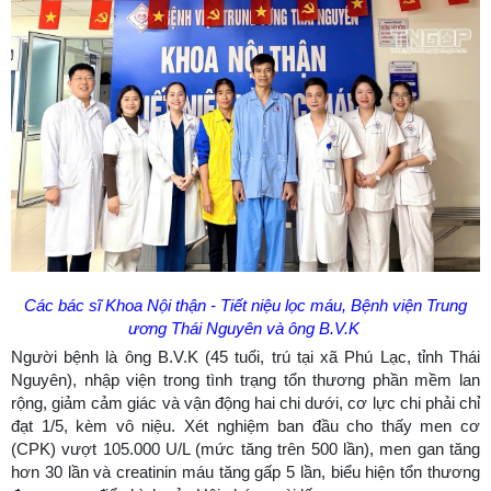
Các bác sĩ Khoa Nội thận - Tiết niệu lọc máu, Bệnh viện Trung
ương Thái Nguyên và ông B.V.K
Người bệnh là ông B.V.K (45 tuổi, trú tại xã Phú Lạc, tỉnh Thái
Nguyên), nhập viện trong tình trạng tổn thương phần mềm lan
rộng, giảm cảm giác và vận động hai chi dưới, cơ lực chi phải chỉ
đạt 1/5, kèm vô niệu. Xét nghiệm ban đầu cho thấy men cơ
(CPK) vượt 105.000 U/L (mức tăng trên 500 lần), men gan tăng
hơn 30 lần và creatinin máu tăng gấp 5 lần, biểu hiện tổn thương