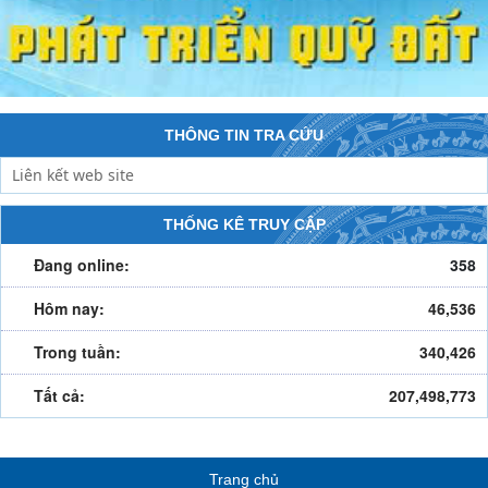
THÔNG TIN TRA CỨU
THỐNG KÊ TRUY CẬP
Đang online:
358
Hôm nay:
46,536
Trong tuần:
340,426
Tất cả:
207,498,773
Trang chủ