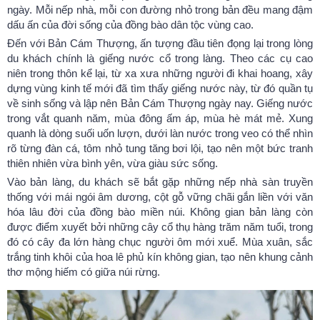
ngày. Mỗi nếp nhà, mỗi con đường nhỏ trong bản đều mang đậm
dấu ấn của đời sống của đồng bào dân tộc vùng cao.
Đến với Bản Cám Thượng, ấn tượng đầu tiên đọng lại trong lòng
du khách chính là giếng nước cổ trong làng. Theo các cụ cao
niên trong thôn kể lại, từ xa xưa những người đi khai hoang, xây
dựng vùng kinh tế mới đã tìm thấy giếng nước này, từ đó quần tụ
về sinh sống và lập nên Bản Cám Thượng ngày nay. Giếng nước
trong vắt quanh năm, mùa đông ấm áp, mùa hè mát mẻ. Xung
quanh là dòng suối uốn lượn, dưới làn nước trong veo có thể nhìn
rõ từng đàn cá, tôm nhỏ tung tăng bơi lội, tạo nên một bức tranh
thiên nhiên vừa bình yên, vừa giàu sức sống.
Vào bản làng, du khách sẽ bắt gặp những nếp nhà sàn truyền
thống với mái ngói âm dương, cột gỗ vững chãi gắn liền với văn
hóa lâu đời của đồng bào miền núi. Không gian bản làng còn
được điểm xuyết bởi những cây cổ thụ hàng trăm năm tuổi, trong
đó có cây đa lớn hàng chục người ôm mới xuể. Mùa xuân, sắc
trắng tinh khôi của hoa lê phủ kín không gian, tạo nên khung cảnh
thơ mộng hiếm có giữa núi rừng.