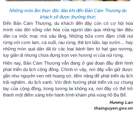
Những món ẩm thực độc đáo khi đến Bản Cám Thượng du
khách sẽ được thưởng thức
Đến Bản Cám Thượng, du khách đến đây còn có cơ hội hòa
mình vào đời sống văn hóa của người dân qua những làn điệu
dân ca mộc mạc mà sâu lắng. Những bữa cơm đậm chất núi
rừng với cơm lam, cá suối, rau rừng, thịt lợn bản, lạp sườn… hay
những món quà dân dã từ các loại bánh làm từ hạt gạo nương,
tuy giản dị nhưng chứa đựng trọn vẹn hương vị của núi rừng.
Hiện nay, Bản Cám Thượng vẫn đang ở giai đoạn đầu định hình
phát triển du lịch cộng đồng. Chính vì vậy, nơi đây vẫn giữ được
gần như nguyên vẹn nét hoang sơ, tiềm năng để phát triển du lịch
trải nghiệm, du lịch xanh. Với định hướng phát triển và sự chung
tay của cộng đồng, trong tương lai không xa, nơi đây có thể trở
thành một điểm sáng trên hành trình khám phá vùng hồ Ba Bể.
Hương Lan
thainguyen.gov.vn