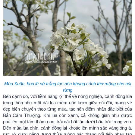
Mùa Xuân, hoa lê nở trắng tạo nên khung cảnh thơ mộng cho núi
rừng
Bên cạnh đó, với tiềm năng lợi thế về nông nghiệp, cánh đồng lúa
trong thôn như một dải lụa mềm uốn lượn giữa núi đồi, mang vẻ
đẹp biến chuyển theo từng mùa, tạo nên điểm nhấn đặc biệt của
Bản Cám Thượng. Khi lúa còn xanh, cả không gian như được
phủ lên một tấm thảm non, trải dài bất tận dưới bầu trời trong veo.
Đến mùa lúa chín, cánh đồng lại khoác lên mình sắc vàng óng ả,
rực rỡ dưới nắng, từng thửa ruộng bậc thang nối tiếp nhau tạo