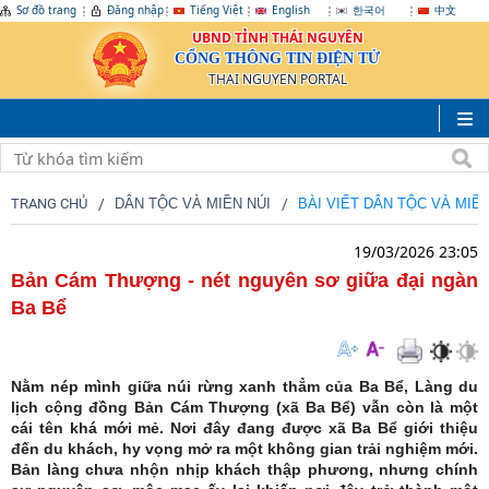
Sơ đồ trang
Đăng nhập
Tiếng Việt
English
한국어
中文
UBND TỈNH THÁI NGUYÊN
CỔNG THÔNG TIN ĐIỆN TỬ
THAI NGUYEN PORTAL
TRANG CHỦ
DÂN TỘC VÀ MIỀN NÚI
BÀI VIẾT DÂN TỘC VÀ MIỀN
19/03/2026 23:05
Bản Cám Thượng - nét nguyên sơ giữa đại ngàn
Ba Bể
Nằm nép mình giữa núi rừng xanh thẳm của Ba Bể, Làng du
lịch cộng đồng Bản Cám Thượng (xã Ba Bể) vẫn còn là một
cái tên khá mới mẻ. Nơi đây đang được xã Ba Bể giới thiệu
đến du khách, hy vọng mở ra một không gian trải nghiệm mới.
Bản làng chưa nhộn nhịp khách thập phương, nhưng chính