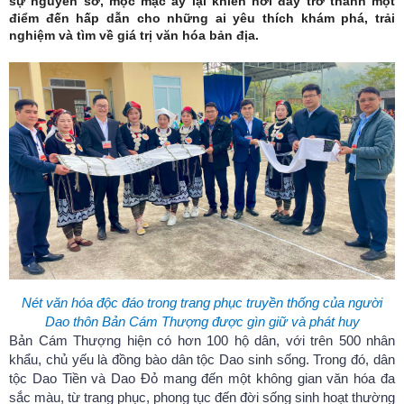
sự nguyên sơ, mộc mạc ấy lại khiến nơi đây trở thành một
điểm đến hấp dẫn cho những ai yêu thích khám phá, trải
nghiệm và tìm về giá trị văn hóa bản địa.
Nét văn hóa độc đáo trong trang phục truyền thống của người
Dao thôn Bản Cám Thượng được gìn giữ và phát huy
Bản Cám Thượng hiện có hơn 100 hộ dân, với trên 500 nhân
khẩu, chủ yếu là đồng bào dân tộc Dao sinh sống. Trong đó, dân
tộc Dao Tiền và Dao Đỏ mang đến một không gian văn hóa đa
sắc màu, từ trang phục, phong tục đến đời sống sinh hoạt thường