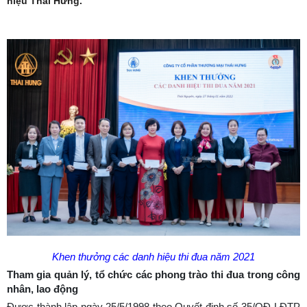
hiệu Thái Hưng.
Khen thưởng các danh hiệu thi đua năm 2021
Tham gia quản lý, tổ chức các phong trào thi đua trong công
nhân, lao động
Được thành lập ngày 25/5/1998 theo Quyết định số 35/QĐ-LĐTP