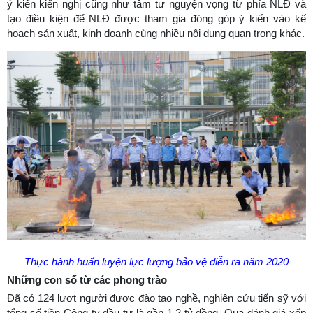
ý kiến kiến nghị cũng như tâm tư nguyện vọng từ phía NLĐ và
tạo điều kiện để NLĐ được tham gia đóng góp ý kiến vào kế
hoạch sản xuất, kinh doanh cùng nhiều nội dung quan trọng khác.
Thực hành huấn luyện lực lượng bảo vệ diễn ra năm 2020
Những con số từ các phong trào
Đã có 124 lượt người được đào tạo nghề, nghiên cứu tiến sỹ với
tổng số tiền Công ty đầu tư là gần 1,2 tỷ đồng. Qua đánh giá xếp