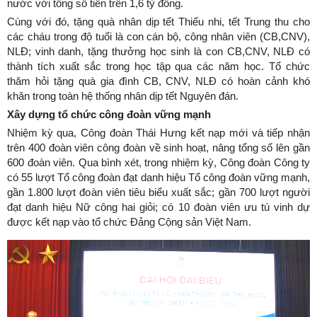
nước với tổng số tiền trên 1,6 tỷ đồng.
Cùng với đó, tặng quà nhân dịp tết Thiếu nhi, tết Trung thu cho
các cháu trong độ tuổi là con cán bộ, công nhân viên (CB,CNV),
NLĐ; vinh danh, tặng thưởng học sinh là con CB,CNV, NLĐ có
thành tích xuất sắc trong học tập qua các năm học. Tổ chức
thăm hỏi tặng quà gia đình CB, CNV, NLĐ có hoàn cảnh khó
khăn trong toàn hệ thống nhân dịp tết Nguyên đán.
Xây dựng tổ chức công đoàn vững mạnh
Nhiệm kỳ qua, Công đoàn Thái Hưng kết nạp mới và tiếp nhận
trên 400 đoàn viên công đoàn về sinh hoạt, nâng tổng số lên gần
600 đoàn viên. Qua bình xét, trong nhiệm kỳ, Công đoàn Công ty
có 55 lượt Tổ công đoàn đạt danh hiệu Tổ công đoàn vững mạnh,
gần 1.800 lượt đoàn viên tiêu biểu xuất sắc; gần 700 lượt người
đạt danh hiệu Nữ công hai giỏi; có 10 đoàn viên ưu tú vinh dự
được kết nạp vào tổ chức Đảng Cộng sản Việt Nam.