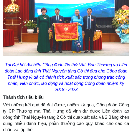
Tại Đại hội đại biểu Công đoàn lần thứ VIII, Ban Thường vụ Liên
đoàn Lao động tỉnh Thái Nguyên tặng Cờ thi đua cho Công đoàn
Thái Hưng vì đã có thành tích xuất sắc trong phong trào công
nhân, viên chức, lao động và hoạt động Công đoàn nhiệm kỳ
2018 - 2023
Thành tích tiêu biểu
Với những kết quả đã đạt được, nhiệm kỳ qua, Công đoàn Công
ty CP Thương mại Thái Hưng đã vinh dự được Liên đoàn lao
động tỉnh Thái Nguyên tặng 2 Cờ thi đua xuất sắc và 2 Bằng khen
cùng nhiều danh hiệu, phần thưởng cao quý khác cho các cá
nhân và tập thể.