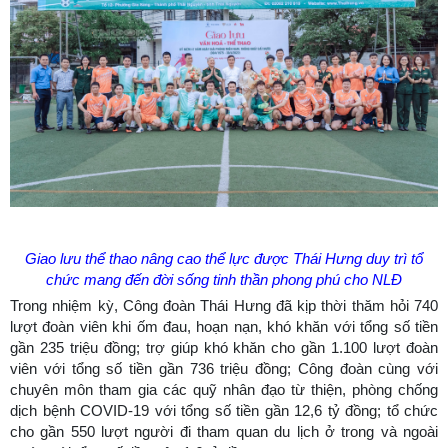
Giao lưu thể thao nâng cao thể lực được Thái Hưng duy trì tổ
chức mang đến đời sống tinh thần phong phú cho NLĐ
Trong nhiệm kỳ, Công đoàn Thái Hưng đã kịp thời thăm hỏi 740
lượt đoàn viên khi ốm đau, hoạn nạn, khó khăn với tổng số tiền
gần 235 triệu đồng; trợ giúp khó khăn cho gần 1.100 lượt đoàn
viên với tổng số tiền gần 736 triệu đồng; Công đoàn cùng với
chuyên môn tham gia các quỹ nhân đạo từ thiện, phòng chống
dịch bệnh COVID-19 với tổng số tiền gần 12,6 tỷ đồng; tổ chức
cho gần 550 lượt người đi tham quan du lịch ở trong và ngoài