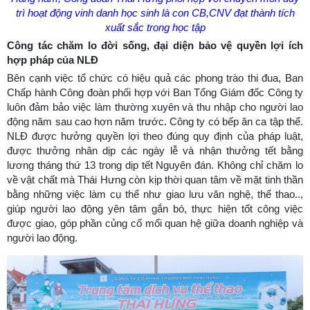
trì hoạt động vinh danh học sinh là con CB,CNV đạt thành tích
xuất sắc trong học tập
Công tác chăm lo đời sống, đại diện bảo vệ quyền lợi ích
hợp pháp của NLĐ
Bên cạnh việc tổ chức có hiệu quả các phong trào thi đua, Ban
Chấp hành Công đoàn phối hợp với Ban Tổng Giám đốc Công ty
luôn đảm bảo việc làm thường xuyên và thu nhập cho người lao
động năm sau cao hơn năm trước. Công ty có bếp ăn ca tập thể.
NLĐ được hưởng quyền lợi theo đúng quy định của pháp luật,
được thưởng nhân dịp các ngày lễ và nhận thưởng tết bằng
lương tháng thứ 13 trong dịp tết Nguyên đán. Không chỉ chăm lo
về vật chất mà Thái Hưng còn kịp thời quan tâm về mặt tinh thần
bằng những việc làm cụ thể như giao lưu văn nghệ, thể thao..,
giúp người lao động yên tâm gắn bó, thực hiện tốt công việc
được giao, góp phần củng cố mối quan hệ giữa doanh nghiệp và
người lao động.