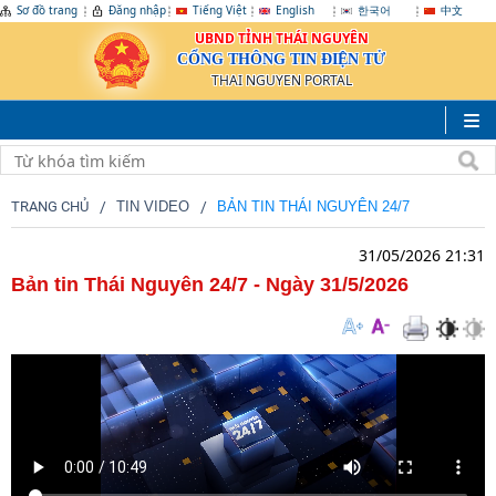
Sơ đồ trang
Đăng nhập
Tiếng Việt
English
한국어
中文
UBND TỈNH THÁI NGUYÊN
CỔNG THÔNG TIN ĐIỆN TỬ
THAI NGUYEN PORTAL
TRANG CHỦ
TIN VIDEO
BẢN TIN THÁI NGUYÊN 24/7
31/05/2026 21:31
Bản tin Thái Nguyên 24/7 - Ngày 31/5/2026