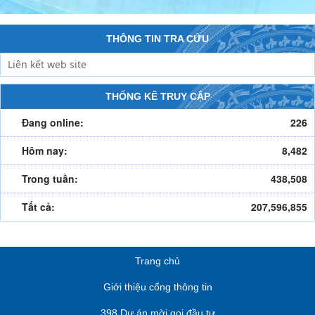
THÔNG TIN TRA CỨU
THỐNG KÊ TRUY CẬP
Đang online:
226
Hôm nay:
8,482
Trong tuần:
438,508
Tất cả:
207,596,855
Trang chủ
Giới thiệu cổng thông tin
398 Dự án mời gọi đầu tư