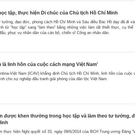
ọc tập, thực hiện Di chúc của Chủ tịch Hồ Chí Minh
ư tưởng, đạo đức, phong cách Hồ Chí Minh và Sáu điều Bác Hồ dạy đã đi và
 từ “học tập” sang “làm theo” bằng những việc làm rất thiết thực, cụ thể
 đấu, phục vụ nhân dân của cán bộ, chiến sĩ Công an nhân dân.
h là linh hồn của cuộc cách mạng Việt Nam'
ntina-Việt Nam (ICAV) khẳng định Chủ tịch Hồ Chí Minh, linh hồn của cuộc
ình cho sự nghiệp đấu tranh giải phóng của dân tộc Việt Nam.
ân được khen thưởng trong học tập và làm theo tư tưởng, 
Minh
năm thực hiện Nghị quyết số 33, ngày 09/6/2014 của BCH Trung ương Đảng 