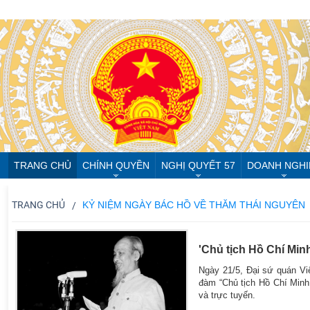
TRANG CHỦ
CHÍNH QUYỀN
NGHỊ QUYẾT 57
DOANH NGHI
TRANG CHỦ
KỶ NIỆM NGÀY BÁC HỒ VỀ THĂM THÁI NGUYÊN
'Chủ tịch Hồ Chí Min
Ngày 21/5, Đại sứ quán Việ
đàm “Chủ tịch Hồ Chí Minh
và trực tuyến.