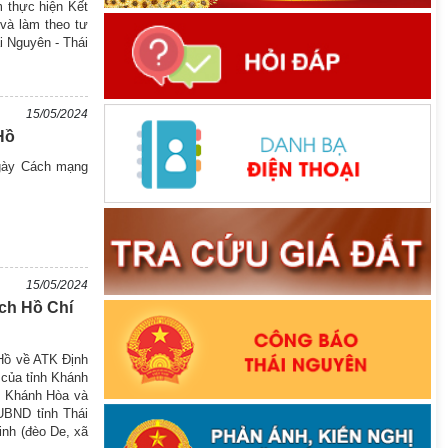
m thực hiện Kết
 và làm theo tư
i Nguyên - Thái
15/05/2024
Hồ
ngày Cách mạng
15/05/2024
ch Hồ Chí
 Hồ về ATK Định
 của tỉnh Khánh
y Khánh Hòa và
UBND tỉnh Thái
inh (đèo De, xã