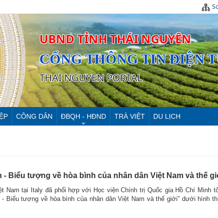
Sơ
UBND TỈNH THÁI NGUYÊN
CỔNG THÔNG TIN ĐIỆN 
THAI NGUYEN PORTAL
ỆP
CÔNG DÂN
ĐBQH - HĐND
TRÀ VIỆT
DU LỊCH
h - Biểu tượng về hòa bình của nhân dân Việt Nam và thế giơ
t Nam tại Italy đã phối hợp với Học viện Chính trị Quốc gia Hồ Chí Minh t
 - Biểu tượng về hòa bình của nhân dân Việt Nam và thế giới” dưới hình 