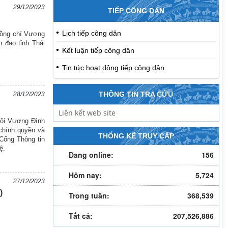
29/12/2023
TIẾP CÔNG DÂN
Lịch tiếp công dân
đồng chí Vương
 đạo tỉnh Thái
Kết luận tiếp công dân
Tin tức hoạt động tiếp công dân
THÔNG TIN TRA CỨU
28/12/2023
hội Vương Đình
 chính quyền và
THỐNG KÊ TRUY CẬP
 Cổng Thông tin
ệ.
Đang online:
156
Hôm nay:
5,724
27/12/2023
)
Trong tuần:
368,539
Tất cả:
207,526,886