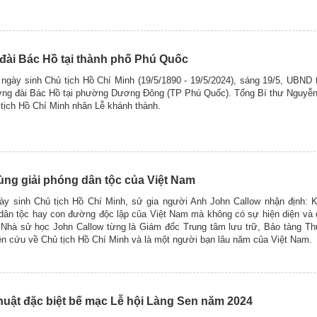
ài Bác Hồ tại thành phố Phú Quốc
ngày sinh Chủ tịch Hồ Chí Minh (19/5/1890 - 19/5/2024), sáng 19/5, UBND 
ợng đài Bác Hồ tại phường Dương Đông (TP Phú Quốc). Tổng Bí thư Nguyễn
 tịch Hồ Chí Minh nhân Lễ khánh thành.
ùng giải phóng dân tộc của Việt Nam
y sinh Chủ tịch Hồ Chí Minh, sử gia người Anh John Callow nhận định: K
 dân tộc hay con đường độc lập của Việt Nam mà không có sự hiện diện và
 Nhà sử học John Callow từng là Giám đốc Trung tâm lưu trữ, Bảo tàng Th
ên cứu về Chủ tịch Hồ Chí Minh và là một người bạn lâu năm của Việt Nam.
huật đặc biệt bế mạc Lễ hội Làng Sen năm 2024