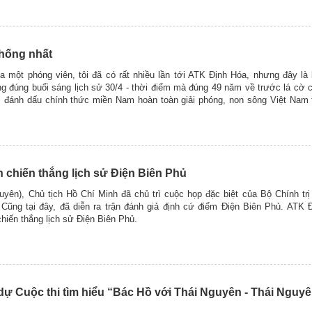
.
thống nhất
 một phóng viên, tôi đã có rất nhiều lần tới ATK Định Hóa, nhưng đây là l
g đúng buổi sáng lịch sử 30/4 - thời điểm mà đúng 49 năm về trước lá cờ
, đánh dấu chính thức miền Nam hoàn toàn giải phóng, non sông Việt Nam 
 chiến thắng lịch sử Điện Biên Phủ
yên), Chủ tịch Hồ Chí Minh đã chủ trì cuộc họp đặc biệt của Bộ Chính tr
 Cũng tại đây, đã diễn ra trận đánh giả định cứ điểm Điện Biên Phủ. ATK 
hiến thắng lịch sử Điện Biên Phủ.
dự Cuộc thi tìm hiểu “Bác Hồ với Thái Nguyên - Thái Nguyê