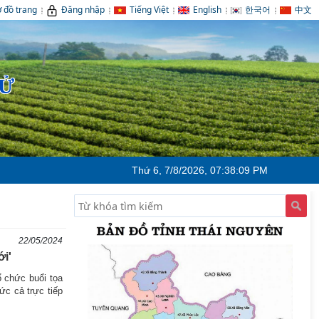
 đồ trang
Đăng nhập
Tiếng Việt
English
한국어
中文
TỬ
Thứ 6, 7/8/2026, 07:38:10 PM
22/05/2024
́i'
ổ chức buổi tọa
thức cả trực tiếp