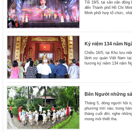
Tối 19/5, tại sân vận độn
đến Thành phố Hồ Chí Min
Minh phối hợp tổ chức, nhâ
Kỷ niệm 134 năm Ngày
Chiều 16/5, tại Khu lưu n
lãnh sự quán Việt Nam tại
hương kỷ niệm 134 năm Ngà
Bên Người những sá
Tháng 5, dòng người hội t
phương trời nào, trong hà
tháng cuối đời, nghe nhữn
mong mỏi thiết tha.