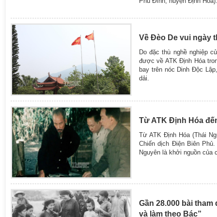
Phú Đình, huyện Định Hóa)
Về Đèo De vui ngày 
Do đặc thù nghề nghiệp của
được về ATK Định Hóa tron
bay trên nóc Dinh Độc Lập
dải.
Từ ATK Định Hóa đến
Từ ATK Định Hóa (Thái Ngu
Chiến dịch Điện Biên Phủ.
Nguyên là khởi nguồn của c
Gần 28.000 bài tham 
và làm theo Bác”