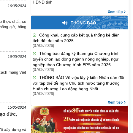
HĐND tỉnh
16/05/2024
Xem tiếp
o thực chất, có
THÔNG BÁO
 hằng giờ, hằng
Công khai, cung cấp kết quả thống kê diện
tích đất đai năm 2025
(07/08/2026)
Thông báo đăng ký tham gia Chương trình
16/05/2024
tuyển chọn lao động ngành nông nghiệp, ngư
nghiệp theo Chương trình EPS năm 2026
(07/08/2026)
 cách mạng Việt
THÔNG BÁO Về việc lấy ý kiến Nhân dân đối
với tập thể đề nghị Chủ tịch nước tặng thưởng
Huân chương Lao động hạng Nhất
(07/08/2026)
Xem tiếp
15/05/2024
đạo đức,
“Về xây dựng và