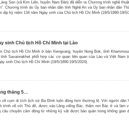
g Làng Sen (xã Kim Liên, huyện Nam Đàn) đã diễn ra Chương trình nghệ thu
h”. Chương trình do Ủy ban nhân dân tỉnh Nghệ An và Ủy ban nhân dân Th
n dịp kỷ niệm 134 năm Ngày sinh của Chủ tịch Hồ Chí Minh (19/5/1890-19/5/
 sinh Chủ tịch Hồ Chí Minh tại Lào
iệm Chủ tịch Hồ Chí Minh ở bản Xiengvang, huyện Nong Bok, tỉnh Khammoua
 tỉnh Savannakhet phối hợp các cơ quan liên quan của Lào và Việt Nam t
y sinh Chủ tịch Hồ Chí Minh (19/5/1890-19/5/2024).
ng tháng 5…
ụ về cụm di tích lịch sử Ba Đình luôn đông hơn thường lệ. Với người dân
nh trình về với Thủ đô, được vào Lăng viếng Bác, thăm nơi Bác ở và làm 
g câu chuyện cảm động từ những kỷ vật được bảo quản trong không gian đặ