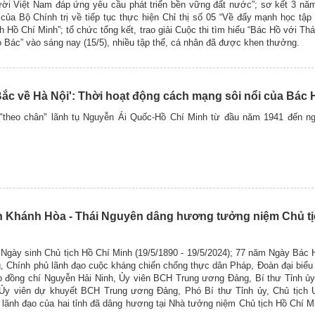
gười Việt Nam đáp ứng yêu cầu phát triển bền vững đất nước”; sơ kết 3 nă
của Bộ Chính trị về tiếp tục thực hiện Chỉ thị số 05 “Về đẩy mạnh học tập
Hồ Chí Minh”; tổ chức tổng kết, trao giải Cuộc thi tìm hiểu “Bác Hồ với Thá
 Bác” vào sáng nay (15/5), nhiều tập thể, cá nhân đã được khen thưởng.
 Bắc về Hà Nội': Thời hoạt động cách mạng sôi nổi của Bác 
theo chân" lãnh tụ Nguyễn Ái Quốc-Hồ Chí Minh từ đầu năm 1941 đến 
ỉnh Khánh Hòa - Thái Nguyên dâng hương tưởng niệm Chủ tị
Ngày sinh Chủ tịch Hồ Chí Minh (19/5/1890 - 19/5/2024); 77 năm Ngày Bác
 Chính phủ lãnh đạo cuộc kháng chiến chống thực dân Pháp, Đoàn đại biểu
o đồng chí Nguyễn Hải Ninh, Ủy viên BCH Trung ương Đảng, Bí thư Tỉnh ủ
, Ủy viên dự khuyết BCH Trung ương Đảng, Phó Bí thư Tỉnh ủy, Chủ tịch 
lãnh đạo của hai tỉnh đã dâng hương tại Nhà tưởng niệm Chủ tịch Hồ Chí M