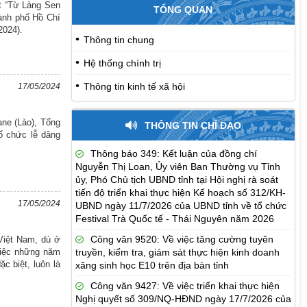
ật “Từ Làng Sen
TỔNG QUAN
ành phố Hồ Chí
2024).
Thông tin chung
Hệ thống chính trị
Thông tin kinh tế xã hội
17/05/2024
ne (Lào), Tổng
THÔNG TIN CHỈ ĐẠO
ổ chức lễ dâng
Thông báo 349: Kết luận của đồng chí
Nguyễn Thị Loan, Ủy viên Ban Thường vụ Tỉnh
ủy, Phó Chủ tịch UBND tỉnh tại Hội nghị rà soát
tiến độ triển khai thực hiện Kế hoạch số 312/KH-
17/05/2024
UBND ngày 11/7/2026 của UBND tỉnh về tổ chức
Festival Trà Quốc tế - Thái Nguyên năm 2026
Công văn 9520: Về việc tăng cường tuyên
 Việt Nam, dù ở
truyền, kiểm tra, giám sát thực hiện kinh doanh
việc những năm
c biệt, luôn là
xăng sinh học E10 trên địa bàn tỉnh
Công văn 9427: Về việc triển khai thực hiện
Nghị quyết số 309/NQ-HĐND ngày 17/7/2026 của