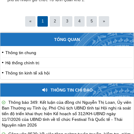
«
1
2
3
4
5
»
TỔNG QUAN
Thông tin chung
Hệ thống chính trị
Thông tin kinh tế xã hội
THÔNG TIN CHỈ ĐẠO
Thông báo 349: Kết luận của đồng chí Nguyễn Thị Loan, Ủy viên
Ban Thường vụ Tỉnh ủy, Phó Chủ tịch UBND tỉnh tại Hội nghị rà soát
tiến độ triển khai thực hiện Kế hoạch số 312/KH-UBND ngày
11/7/2026 của UBND tỉnh về tổ chức Festival Trà Quốc tế - Thái
Nguyên năm 2026