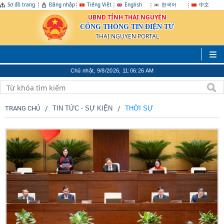
Sơ đồ trang
Đăng nhập
Tiếng Việt
English
한국어
中文
UBND TỈNH THÁI NGUYÊN
CỔNG THÔNG TIN ĐIỆN TỬ
THAI NGUYEN PORTAL
Chủ nhật, 9/8/2026, 11:06:29 AM
TRANG CHỦ
TIN TỨC - SỰ KIỆN
THỜI SỰ