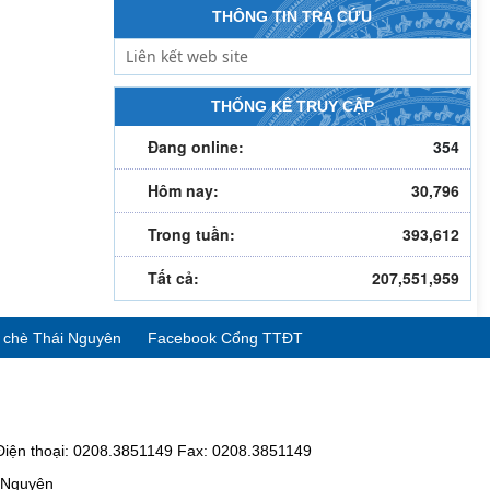
THÔNG TIN TRA CỨU
THỐNG KÊ TRUY CẬP
Đang online:
354
Hôm nay:
30,796
Trong tuần:
393,612
Tất cả:
207,551,959
ể chè Thái Nguyên
Facebook Cổng TTĐT
Điện thoại: 0208.3851149 Fax: 0208.3851149
i Nguyên