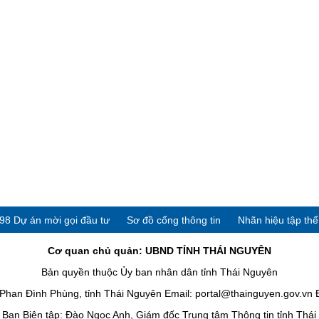
98 Dự án mời gọi đầu tư
Sơ đồ cổng thông tin
Nhãn hiệu tập th
Cơ quan chủ quản: UBND TỈNH THÁI NGUYÊN
Bản quyền thuộc Ủy ban nhân dân tỉnh Thái Nguyên
han Đình Phùng, tỉnh Thái Nguyên Email: portal@thainguyen.gov.vn 
Ban Biên tập: Đào Ngọc Anh, Giám đốc Trung tâm Thông tin tỉnh Thá