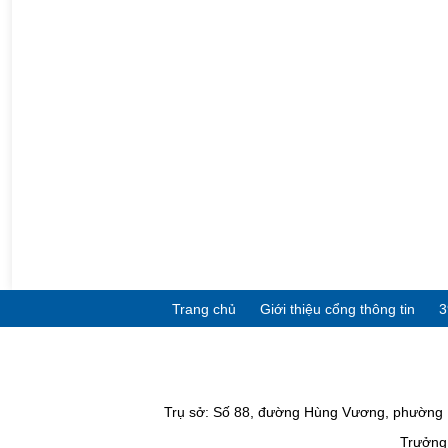
Trang chủ
Giới thiệu cổng thông tin
3
Trụ sở: Số 88, đường Hùng Vương, phường P
Trưởng 