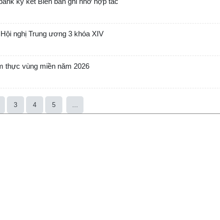
bank ký kết Biên bản ghi nhớ hợp tác
ận Hội nghị Trung ương 3 khóa XIV
ẩm thực vùng miền năm 2026
3
4
5
...