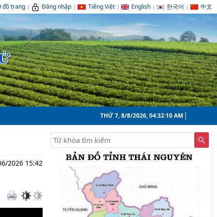
 đồ trang
Đăng nhập
Tiếng Việt
English
한국어
中文
TỬ
THỨ 7, 8/8/2026, 04:32:11 AM
06/2026 15:42