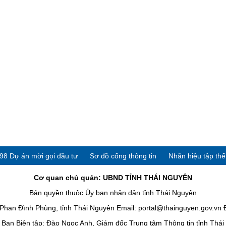
98 Dự án mời gọi đầu tư
Sơ đồ cổng thông tin
Nhãn hiệu tập th
Cơ quan chủ quản: UBND TỈNH THÁI NGUYÊN
Bản quyền thuộc Ủy ban nhân dân tỉnh Thái Nguyên
han Đình Phùng, tỉnh Thái Nguyên Email: portal@thainguyen.gov.vn 
Ban Biên tập: Đào Ngọc Anh, Giám đốc Trung tâm Thông tin tỉnh Thá