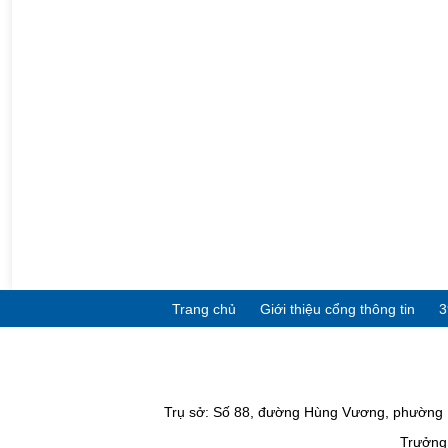
Trang chủ
Giới thiệu cổng thông tin
3
Trụ sở: Số 88, đường Hùng Vương, phường P
Trưởng 