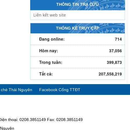
THÔNG TIN TRA CỨU
THỐNG KÊ TRUY CẬP
Đang online:
714
Hôm nay:
37,056
Trong tuần:
399,873
Tất cả:
207,558,219
ể chè Thái Nguyên
Facebook Cổng TTĐT
Điện thoại: 0208.3851149 Fax: 0208.3851149
i Nguyên