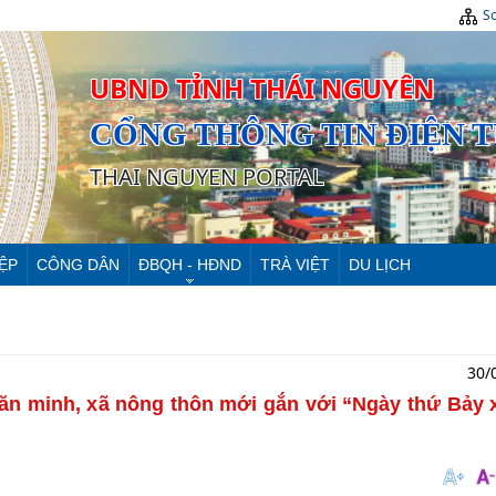
Sơ
UBND TỈNH THÁI NGUYÊN
CỔNG THÔNG TIN ĐIỆN 
THAI NGUYEN PORTAL
ỆP
CÔNG DÂN
ĐBQH - HĐND
TRÀ VIỆT
DU LỊCH
30/
ăn minh, xã nông thôn mới gắn với “Ngày thứ Bảy