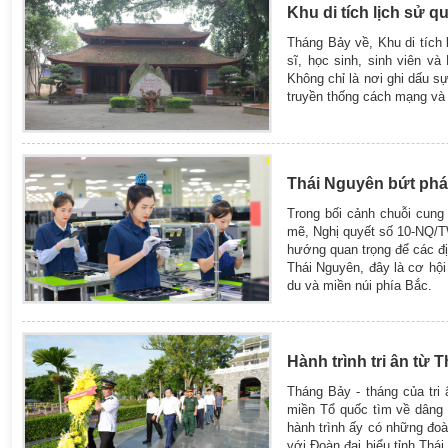
Khu di tích lịch sử quố
Tháng Bảy về, Khu di tích 
sĩ, học sinh, sinh viên v
Không chỉ là nơi ghi dấu sự
truyền thống cách mạng và l
Thái Nguyên bứt phá 
Trong bối cảnh chuỗi cung
mẽ, Nghị quyết số 10-NQ/TW
hướng quan trọng để các đị
Thái Nguyên, đây là cơ hội
du và miền núi phía Bắc.
Hành trình tri ân từ 
Tháng Bảy - tháng của tr
miền Tổ quốc tìm về dâng 
hành trình ấy có những đoàn
với Đoàn đại biểu tỉnh Thá