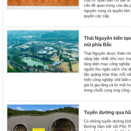
của cơ quan dân cử đặt ra 
vấn đề quan trọng của địa p
nguyện vọng và quyền làm 
quyền các cấp.
Thái Nguyên kiến tạo
núi phía Bắc
Thái Nguyên được thiên nhi
năng bậc nhất khu vực tru
tảng diện mạo công nghiệp 
nguồn thu ngân sách cho đ
tấn quặng khai thác mỗi n
triển công nghiệp chế biến 
giá trị gia tăng và từ một 
trong chuỗi cung ứng công 
Tuyến đường qua hầm
Có những tuyến đường khôn
Đường hầm kết nối Phú Th