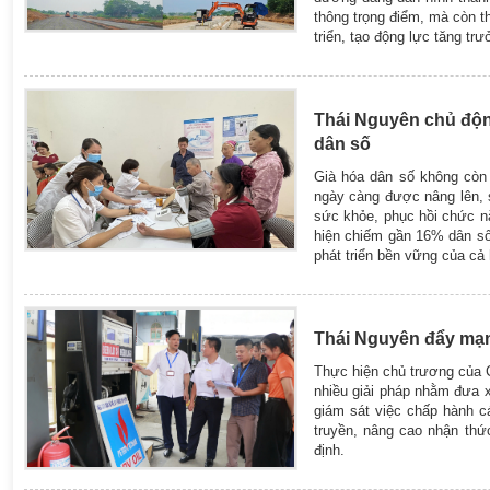
thông trọng điểm, mà còn t
triển, tạo động lực tăng trư
Thái Nguyên chủ động
dân số
Già hóa dân số không còn 
ngày càng được nâng lên, 
sức khỏe, phục hồi chức nă
hiện chiếm gần 16% dân số,
phát triển bền vững của cả 
Thái Nguyên đẩy mạn
Thực hiện chủ trương của C
nhiều giải pháp nhằm đưa x
giám sát việc chấp hành cá
truyền, nâng cao nhận thứ
định.