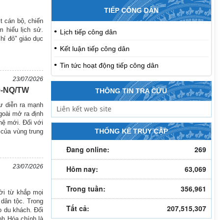
TIẾP CÔNG DÂN
t cán bộ, chiến
 hiểu lịch sử.
Lịch tiếp công dân
chỉ đỏ" giáo dục
Kết luận tiếp công dân
Tin tức hoạt động tiếp công dân
23/07/2026
10-NQ/TW
THÔNG TIN TRA CỨU
tư diễn ra mạnh
goài mở ra định
hệ mới. Đối với
THỐNG KÊ TRUY CẬP
 của vùng trung
Đang online:
269
23/07/2026
Hôm nay:
63,069
Trong tuần:
356,961
ời từ khắp mọi
 dân tộc. Trong
Tất cả:
207,515,307
o du khách. Đối
nh Hóa chính là