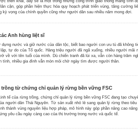
ợc triển khai, đây sẽ là một trong những công trình giao thông mang tính đ
lân cận, góp phần hiện thực hóa quy hoạch phát triển vùng, tăng cường li
g kỳ vọng của chính quyền cũng như người dân sau nhiều năm mong đợi.
các Anh hùng liệt sĩ
sử dựng nước và giữ nước của dân tộc, biết bao người con ưu tú đã không 
 lập, tự do của Tổ quốc. Hàng triệu người đã ngã xuống, nhiều người mãi 
ở về với tên tuổi của mình. Dù chiến tranh đã lùi xa, vẫn còn hàng trăm ngh
 tính, nhiều gia đình vẫn mòn mỏi chờ ngày tìm được người thân.
g trồng từ chứng chỉ quản lý rừng bền vững FSC
 kinh tế của rừng trồng, chứng chỉ quản lý rừng bền vững FSC đang tạo chuyể
của người dân Thái Nguyên. Từ sản xuất nhỏ lẻ sang quản lý rừng theo tiêu
hình thành vùng nguyên liệu hợp pháp, mô hình này góp phần nâng cao năng
ứng yêu cầu ngày càng cao của thị trường trong nước và quốc tế.