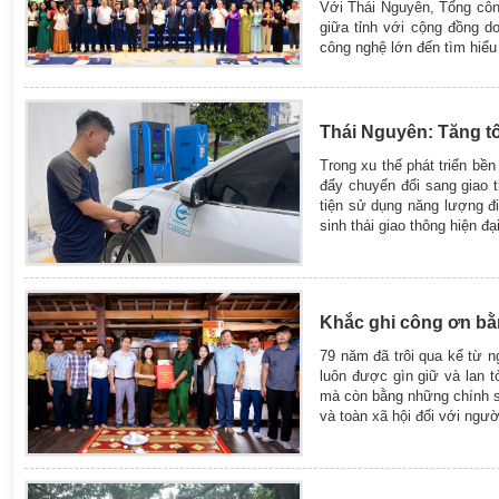
Với Thái Nguyên, Tổng công
giữa tỉnh với cộng đồng do
công nghệ lớn đến tìm hiểu
Thái Nguyên: Tăng tố
Trong xu thế phát triển bề
đẩy chuyển đổi sang giao t
tiện sử dụng năng lượng đi
sinh thái giao thông hiện đạ
Khắc ghi công ơn bằ
79 năm đã trôi qua kể từ n
luôn được gìn giữ và lan 
mà còn bằng những chính sá
và toàn xã hội đối với ngư