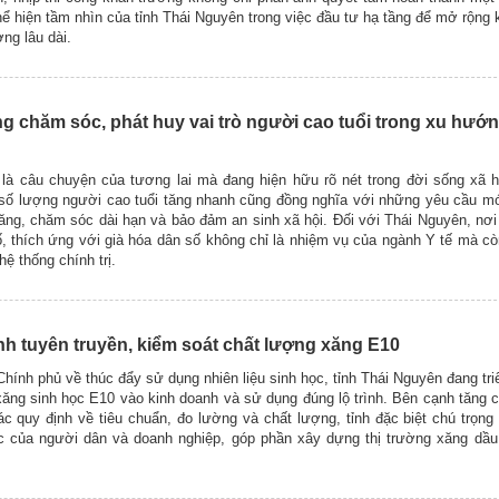
hể hiện tầm nhìn của tỉnh Thái Nguyên trong việc đầu tư hạ tầng để mở rộng 
ởng lâu dài.
 chăm sóc, phát huy vai trò người cao tuổi trong xu hướn
là câu chuyện của tương lai mà đang hiện hữu rõ nét trong đời sống xã hộ
số lượng người cao tuổi tăng nhanh cũng đồng nghĩa với những yêu cầu m
ng, chăm sóc dài hạn và bảo đảm an sinh xã hội. Đối với Thái Nguyên, nơi
 thích ứng với già hóa dân số không chỉ là nhiệm vụ của ngành Y tế mà cò
hệ thống chính trị.
h tuyên truyền, kiểm soát chất lượng xăng E10
hính phủ về thúc đẩy sử dụng nhiên liệu sinh học, tỉnh Thái Nguyên đang tri
ăng sinh học E10 vào kinh doanh và sử dụng đúng lộ trình. Bên cạnh tăng 
c quy định về tiêu chuẩn, đo lường và chất lượng, tỉnh đặc biệt chú trọng
c của người dân và doanh nghiệp, góp phần xây dựng thị trường xăng dầu