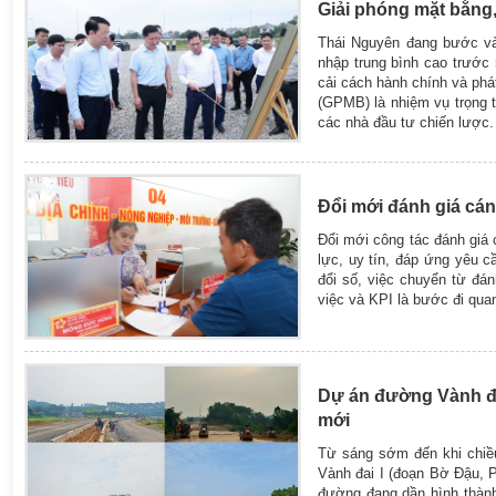
Giải phóng mặt bằng,
Thái Nguyên đang bước vào
nhập trung bình cao trước
cải cách hành chính và phát
(GPMB) là nhiệm vụ trọng t
các nhà đầu tư chiến lược.
Đổi mới đánh giá cán
Đổi mới công tác đánh giá 
lực, uy tín, đáp ứng yêu c
đổi số, việc chuyển từ đá
việc và KPI là bước đi qua
Dự án đường Vành đai
mới
Từ sáng sớm đến khi chiề
Vành đai I (đoạn Bờ Đậu, 
đường đang dần hình thành