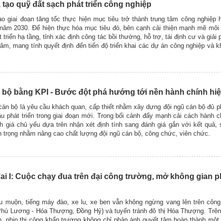
 tạo quỹ đất sạch phát triển công nghiệp
 giai đoạn tăng tốc thực hiện mục tiêu trở thành trung tâm công nghiệp h
 năm 2030. Để hiện thực hóa mục tiêu đó, bên cạnh cải thiện mạnh mẽ môi
 triển hạ tầng, tỉnh xác định công tác bồi thường, hỗ trợ, tái định cư và giả
âm, mang tính quyết định đến tiến độ triển khai các dự án công nghiệp và k
 bộ bằng KPI - Bước đột phá hướng tới nền hành chính hi
cán bộ là yêu cầu khách quan, cấp thiết nhằm xây dựng đội ngũ cán bộ đủ 
ầu phát triển trong giai đoạn mới. Trong bối cảnh đẩy mạnh cải cách hành 
nh giá chủ yếu dựa trên nhận xét định tính sang đánh giá gắn với kết quả
n trọng nhằm nâng cao chất lượng đội ngũ cán bộ, công chức, viên chức.
 I: Cuộc chạy đua trên đại công trường, mở không gian ph
u muộn, tiếng máy đào, xe lu, xe ben vẫn không ngừng vang lên trên côn
Phú Lương - Hóa Thượng, Đồng Hỷ) và tuyến tránh đô thị Hóa Thượng. Trên
, nhịp thi công khẩn trương không chỉ phản ánh quyết tâm hoàn thành một 