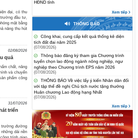
HĐND tỉnh
iện đại, có thu
Xem tiếp
 trường đầu tư,
i phóng mặt bằng
THÔNG BÁO
hả năng thu hút
Công khai, cung cấp kết quả thống kê diện
tích đất đai năm 2025
(07/08/2026)
02/08/2026
Thông báo đăng ký tham gia Chương trình
ệu quả
tuyển chọn lao động ngành nông nghiệp, ngư
phẩm chất, năng
nghiệp theo Chương trình EPS năm 2026
(07/08/2026)
chính và chuyển
, sản phẩm công
THÔNG BÁO Về việc lấy ý kiến Nhân dân đối
với tập thể đề nghị Chủ tịch nước tặng thưởng
Huân chương Lao động hạng Nhất
(07/08/2026)
31/07/2026
Xem tiếp
át triển
g trường đường
 những dải nền
công trình giao