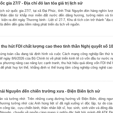
c gia 27/7 - Địa chỉ đỏ lan tỏa giá trị lịch sử
lịch sử quốc gia 27/7, tại xã Đại Phúc, tỉnh Thái Nguyên đón hàng nghìn lượ
à Nhân dân từ khắp mọi miền đất nước đến dâng hương, tưởng niệm và tìm
 kiện ra đời ngày Thương binh - Liệt sĩ 27-7, Khu di tích còn trở thành "địa 
à điểm đến giàu tiềm năng phát triển du lịch về nguồn.
thu hút FDI chất lượng cao theo tinh thần Nghị quyết số 
 ứng toàn cầu đang tái định hình và cuộc Cách mạng công nghiệp lần thứ 
 ngày 8/6/2026 của Bộ Chính trị về phát triển kinh tế có vốn đầu tư nước n
a phương nâng cao năng lực cạnh tranh, thu hút hiệu quả dòng vốn FDI thế 
 để phát huy lợi thế, khẳng định vị thế trung tâm công nghiệp công nghệ cao
Thái Nguyên đến chiến trường xưa - Điện Biên lịch sử
i ân và tưởng nhớ. Trên những cung đường hướng về Điện Biên, dòng ngư
hương tưởng nhớ các Anh hùng liệt sĩ đã ngã xuống vì độc lập, tự do của
 công tác, cựu chiến binh, thân nhân liệt sĩ, học sinh, sinh viên và đông đả
i Nguyên, chuyến về nguồn càng mang ý nghĩa đặc biệt bởi mảnh đất ATK Đị