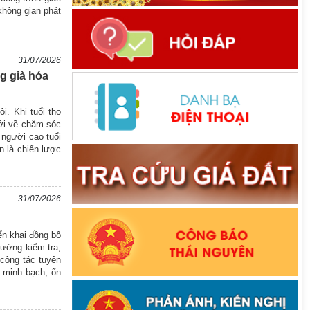
không gian phát
31/07/2026
g già hóa
i. Khi tuổi thọ
ới về chăm sóc
 người cao tuổi
n là chiến lược
31/07/2026
ển khai đồng bộ
cường kiểm tra,
 công tác tuyên
 minh bạch, ổn