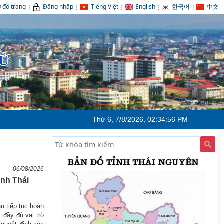
 đồ trang
Đăng nhập
Tiếng Việt
English
한국어
中文
TỬ
Thứ 6, 7/8/2026, 02:34:57 PM
06/08/2026
ỉnh Thái
u tiếp tục hoàn
 đầy đủ vai trò