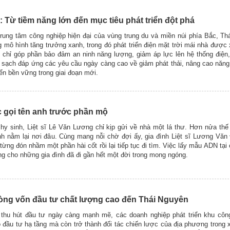
: Từ tiềm năng lớn đến mục tiêu phát triển đột phá
trung tâm công nghiệp hiện đại của vùng trung du và miền núi phía Bắc, T
mô hình tăng trưởng xanh, trong đó phát triển điện mặt trời mái nhà được 
 chỉ góp phần bảo đảm an ninh năng lượng, giảm áp lực lên hệ thống điện,
 sạch đáp ứng các yêu cầu ngày càng cao về giảm phát thải, nâng cao năng
iển bền vững trong giai đoạn mới.
gọi tên anh trước phần mộ
hy sinh, Liệt sĩ Lê Văn Lương chỉ kịp gửi về nhà một lá thư. Hơn nửa th
h nằm lại nơi đâu. Cùng mang nỗi chờ đợi ấy, gia đình Liệt sĩ Lương Văn
, từng đón nhầm một phần hài cốt rồi lại tiếp tục đi tìm. Việc lấy mẫu ADN tại
ng cho những gia đình đã đi gần hết một đời trong mong ngóng.
òng vốn đầu tư chất lượng cao đến Thái Nguyên
 thu hút đầu tư ngày càng mạnh mẽ, các doanh nghiệp phát triển khu côn
ò đầu tư hạ tầng mà còn trở thành đối tác chiến lược của địa phương trong x