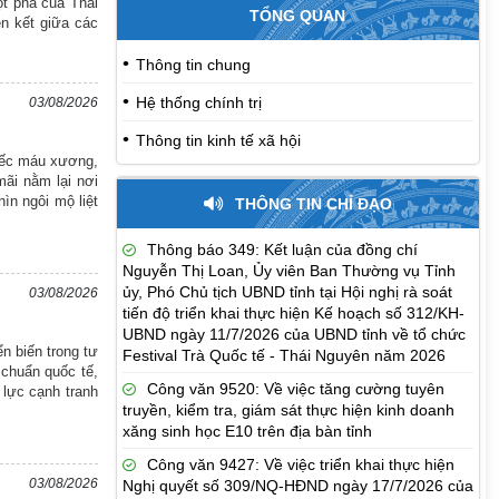
ột phá của Thái
TỔNG QUAN
ên kết giữa các
Thông tin chung
Hệ thống chính trị
03/08/2026
Thông tin kinh tế xã hội
tiếc máu xương,
mãi nằm lại nơi
ìn ngôi mộ liệt
THÔNG TIN CHỈ ĐẠO
Thông báo 349: Kết luận của đồng chí
Nguyễn Thị Loan, Ủy viên Ban Thường vụ Tỉnh
ủy, Phó Chủ tịch UBND tỉnh tại Hội nghị rà soát
03/08/2026
tiến độ triển khai thực hiện Kế hoạch số 312/KH-
UBND ngày 11/7/2026 của UBND tỉnh về tổ chức
n biến trong tư
Festival Trà Quốc tế - Thái Nguyên năm 2026
 chuẩn quốc tế,
Công văn 9520: Về việc tăng cường tuyên
 lực cạnh tranh
truyền, kiểm tra, giám sát thực hiện kinh doanh
xăng sinh học E10 trên địa bàn tỉnh
Công văn 9427: Về việc triển khai thực hiện
03/08/2026
Nghị quyết số 309/NQ-HĐND ngày 17/7/2026 của