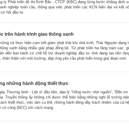
 ty Phát triển đô thị Kinh Bắc - CTCP (KBC) đang từng bước khẳng định vai
anh nghiệp toàn cầu, thông qua việc phát triển các KCN hiện đại và kết n
 cơ hội đầu tư.
c trên hành trình giao thông xanh
n vững và thực hiện cam kết giảm phát thải khí nhà kính, Thái Nguyên đang
hông xanh bằng nhiều giải pháp đồng bộ. Từ phát triển hạ tầng trạm sạc, 
ện đến ban hành cơ chế hỗ trợ doanh nghiệp đầu tư, tỉnh đang tạo nền tản
i, thân thiện với môi trường, đáp ứng yêu cầu phát triển trong giai đoạn mới.
ng những hành động thiết thực
gày Thương binh - Liệt sĩ đầu tiên, đạo lý “Uống nước nhớ nguồn”, “Đền ơn
tỏa. Truyền thống ấy không chỉ được thể hiện bằng những nghi lễ tưởng ni
ch thiết thực, việc làm cụ thể, những hành động đầy trách nhiệm của cả hệ 
ời có công (NCC) với cách mạng.