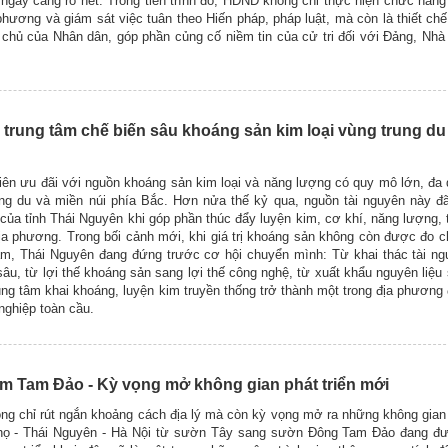
ngày càng rõ nét. Trong tiến trình đó, HĐND không chỉ thực hiện chức năng
hương và giám sát việc tuân theo Hiến pháp, pháp luật, mà còn là thiết chế 
chủ của Nhân dân, góp phần củng cố niềm tin của cử tri đối với Đảng, Nh
 trung tâm chế biến sâu khoáng sản kim loại vùng trung du
ên ưu đãi với nguồn khoáng sản kim loại và năng lượng có quy mô lớn, đa 
ng du và miền núi phía Bắc. Hơn nửa thế kỷ qua, nguồn tài nguyên này đã
của tỉnh Thái Nguyên khi góp phần thúc đẩy luyện kim, cơ khí, năng lượng, 
ịa phương. Trong bối cảnh mới, khi giá trị khoáng sản không còn được đo 
ăm, Thái Nguyên đang đứng trước cơ hội chuyển mình: Từ khai thác tài ng
sâu, từ lợi thế khoáng sản sang lợi thế công nghệ, từ xuất khẩu nguyên liệu
trung tâm khai khoáng, luyện kim truyền thống trở thành một trong địa phương
nghiệp toàn cầu.
 Tam Đảo - Kỳ vọng mở không gian phát triển mới
g chỉ rút ngắn khoảng cách địa lý mà còn kỳ vọng mở ra những không gian 
ọ - Thái Nguyên - Hà Nội từ sườn Tây sang sườn Đông Tam Đảo đang đ