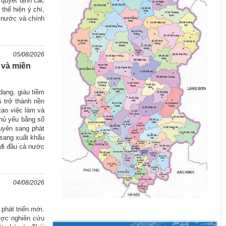
 quyết định các
thể hiện ý chí,
à nước và chính
05/08/2026
 và miền
dạng, giàu tiềm
 trở thành nền
tạo việc làm và
chủ yếu bằng số
uyên sang phát
 sang xuất khẩu
 đi đầu cả nước
04/08/2026
phát triển mới.
ược nghiên cứu