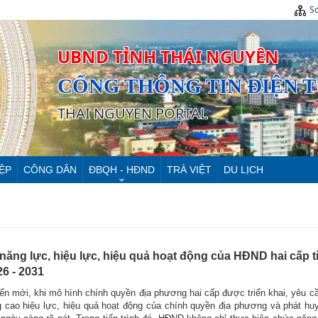
Sơ
UBND TỈNH THÁI NGUYÊN
CỔNG THÔNG TIN ĐIỆN 
THAI NGUYEN PORTAL
ỆP
CÔNG DÂN
ĐBQH - HĐND
TRÀ VIỆT
DU LỊCH
năng lực, hiệu lực, hiệu quả hoạt động của HĐND hai cấp t
6 - 2031
iển mới, khi mô hình chính quyền địa phương hai cấp được triển khai, yêu cầ
 cao hiệu lực, hiệu quả hoạt động của chính quyền địa phương và phát huy